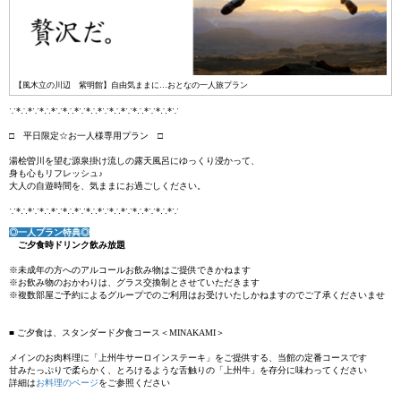
【風木立の川辺 紫明館】自由気ままに…おとなの一人旅プラン
∵*∴*∵*∴*∵*∴*∵*∴*∵*∴*∵*∴*∵*∴*∵
□ 平日限定☆お一人様専用プラン □
湯桧曽川を望む源泉掛け流しの露天風呂にゆっくり浸かって、
身も心もリフレッシュ♪
大人の自遊時間を、気ままにお過ごしください。
∵*∴*∵*∴*∵*∴*∵*∴*∵*∴*∵*∴*∵*∴*∵
◎一人プラン特典◎
ご夕食時ドリンク飲み放題
※未成年の方へのアルコールお飲み物はご提供できかねます
※お飲み物のおかわりは、グラス交換制とさせていただきます
※複数部屋ご予約によるグループでのご利用はお受けいたしかねますのでご了承くださいませ
■ ご夕食は、スタンダード夕食コース＜MINAKAMI＞
メインのお肉料理に「上州牛サーロインステーキ」をご提供する、当館の定番コースです
甘みたっぷりで柔らかく、とろけるような舌触りの「上州牛」を存分に味わってください
詳細は
お料理のページ
をご参照ください