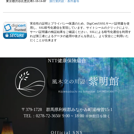
東京都渋谷区恵比寿1-18-14-8F
旅行業約款・条件書等
実在性の証明とプライバシー保護のため、DigiCertのSSLサーバ証明書を使
用し、SSL暗号化通信を実現しています。サイトシールのクリックにより、
サーバ証明書の検証結果をご確認ください。SSLによる暗号化通信を利用す
れば第三者によるデータの盗用や改ざんを防止し、より安全にご利用いた
だくことが出来ます
NTT健康保険組合
〒379-1728 群馬県利根郡みなかみ町湯檜曽15-1
TEL：0278-72-3650
/ 9:00 ~ 18:00
※休館日を除く
Official SNS