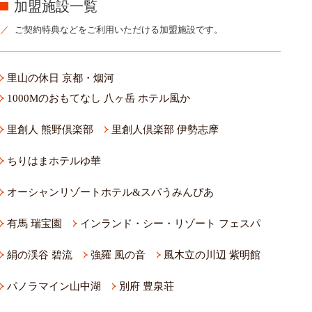
加盟施設一覧
ご契約特典などをご利用いただける加盟施設です。
里山の休日 京都・烟河
1000Mのおもてなし 八ヶ岳 ホテル風か
里創人 熊野倶楽部
里創人倶楽部 伊勢志摩
ちりはまホテルゆ華
オーシャンリゾートホテル&スパうみんぴあ
有馬 瑞宝園
インランド・シー・リゾート フェスパ
絹の渓谷 碧流
強羅 風の音
風木立の川辺 紫明館
パノラマイン山中湖
別府 豊泉荘