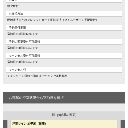
朝夕食付
お支払方法
現地決済またはクレジットカード事前決済（タイムデザイン手配旅行）
予約受付期限
宿泊日の1日前12:00まで
予約の変更受付可能日時
宿泊日の4日前23:59まで
キャンセル受付可能日時
宿泊日の4日前23:59まで
キャンセル料
チェックイン日の 4日前 までキャンセル料無料
お部屋の空室状況から宿泊日を選択
お部屋の変更
洋室ツイン 27平米（禁煙）
和