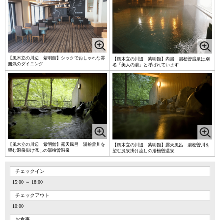
【風木立の川辺 紫明館】シックでおしゃれな雰
【風木立の川辺 紫明館】内湯 湯桧曽温泉は別
囲気のダイニング
名「美人の湯」と呼ばれています
【風木立の川辺 紫明館】露天風呂 湯桧曽川を
【風木立の川辺 紫明館】露天風呂 湯桧曽川を
望む源泉掛け流しの湯檜曽温泉
望む源泉掛け流しの湯檜曽温泉
チェックイン
15:00 ～ 18:00
チェックアウト
10:00
お食事