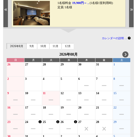
1名様料金
19,900円～ ,
(1名様1室利用時)
定員 1名様
Previous
Ne
カレンダーの説明 …
2026年8月
9月
10月
11月
12月
2026年08月
日
月
火
水
木
金
土
26
27
28
29
30
31
1
2
3
4
5
6
7
8
9
10
11
12
13
14
15
16
17
18
19
20
21
22
23
24
25
26
27
28
29
30
31
1
2
3
4
5