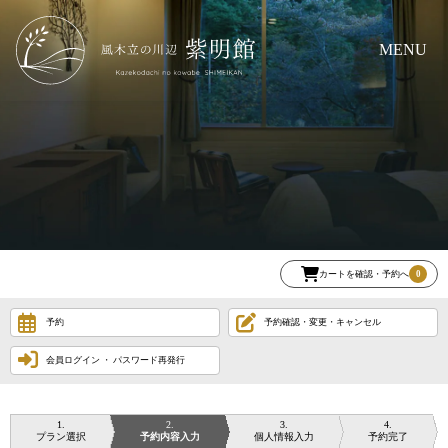
MENU
カートを確認・予約へ
0
予約
予約確認・変更・キャンセル
会員ログイン ・ パスワード再発行
1
2
3
4
プラン選択
予約内容入力
個人情報入力
予約完了