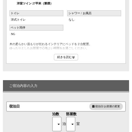
洋室ツイン 27平米（禁煙）
トイレ
シャワー / お風呂
洋式トイレ
なし
ペット同伴
NG
木の柔らかい温もりが伝わるインテリアにベッドを２台配置。
ゆったりとしたお部屋で心地よい時間をお過ごしください。
※風呂無しのお部屋のため大浴場をご利用ください
続きを読む
ご宿泊内容の入力
宿泊日
宿泊日/お部屋の変更
泊数
部屋数
泊
室