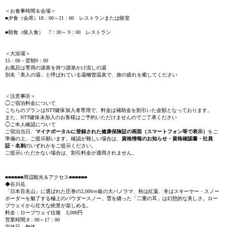
＜お食事時間＆会場＞
■夕食（会席）18：00～21：00 レストランまたは個室
■朝食（個人食） 7：30～ 9：00 レストラン
＜大浴場＞
15：00－翌朝9：00
お風呂は専用の源泉を持つ源泉かけ流しの湯
別名「美人の湯」と呼ばれている湯檜曽温泉で、旅の疲れを癒してください
＜注意事項＞
◯ご宿泊料金について
こちらのプランはNTT健保加入者専用で、料金は補助金を割引いた金額となっております。
また、NTT健保未加入のお客様はご予約いただけませんのでご了承ください
◯ご本人確認について
ご宿泊当日、
マイナポータルに登録された健康保険証の画面（スマートフォン等で表示）
をご
準備の上、ご提示願います。確認が難しい場合は、
資格情報のお知らせ・資格確認書・社員
証・名刺
のいずれかをご提示ください。
ご提示いただかない場合は、割引料金が適用されません。
■■■■■■周辺観光＆アクセス■■■■■■
◆谷川岳
「日本百名山」に選ばれた圧巻の2,000ｍ級の大パノラマ、秋は紅葉、冬はスキーヤー・スノー
ボーダーを魅了する極上のパウダースノー。雪を纏った「二重の耳」は幻想的な美しさ。ロー
プウェイから壮大な絶景が楽しめる。
料金：ロープウェイ往復 3,000円
営業時間:8：00～17：00
定休日 無休