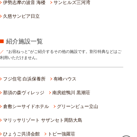
伊勢志摩の波音 海楼
サンヒルズ三河湾
久慈サンピア日立
紹介施設一覧
“お宿ねっと”がご紹介するその他の施設です。割引特典などはご
利用いただけません。
フジ住宅 白浜保養所
有峰ハウス
那須の森ヴィレッジ
南房総鴨川 黒潮荘
倉敷シーサイドホテル
グリーンビュー立山
マリッサリゾート サザンセト周防大島
ひょうご共済会館
トピー強羅荘