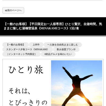
前のページへ
【一般のお客様】【平日限定お一人様専用】ひとり贅沢、自遊時間。気
ままに愉しむ湯檜曽温泉《MINAKAMIコース》1泊2食
【一般のお客様】
上州牛
一人旅を自由気ままに楽しむ
スタンダード夕食コース《MINAKAMI》
飲み放題プラン🍺
［インターネット予約限定］
#絶品グルメを味わいたい