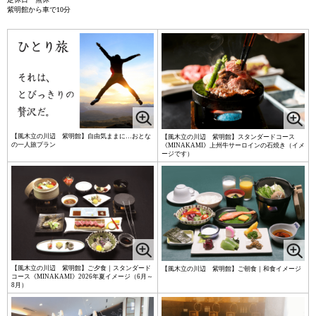
紫明館から車で10分
【風木立の川辺 紫明館】自由気ままに…おとな
【風木立の川辺 紫明館】スタンダードコース
の一人旅プラン
《MINAKAMI》上州牛サーロインの石焼き（イメ
ージです）
【風木立の川辺 紫明館】ご夕食｜スタンダード
【風木立の川辺 紫明館】ご朝食｜和食イメージ
コース《MINAKAMI》2026年夏イメージ（6月～
8月）