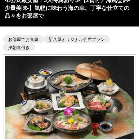
≪公式最安値！5大特典あり≫【2食付／海風会席-
少量美味-】気軽に味わう海の幸、丁寧な仕立ての
品々をお部屋で
お部屋でお食事
新八屋オリジナル会席プラン
夕朝食付き