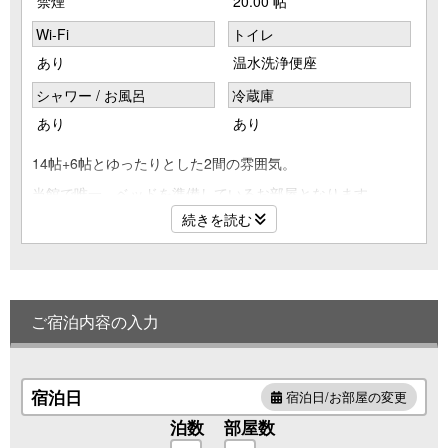
禁煙
20.00 帖
Wi-Fi
トイレ
あり
温水洗浄便座
シャワー / お風呂
冷蔵庫
あり
あり
14帖+6帖とゆったりとした2間の雰囲気。
当館で唯一、ベッドを準備しているお部屋となります。
大きな窓からの眺めは伊勢志摩の海がすぐ目の前。
続きを読む
【客室設備】
テレビ・冷蔵庫・金庫・全室ウォッシュトイレ
お茶セット・ポット・ドライヤー
ご宿泊内容の入力
【アメニティー】
浴衣・丹前・バスタオル・フェイスタオル・歯ブラシ
宿泊日
宿泊日/お部屋の変更
【その他のご案内】
お部屋は禁煙となります。
泊数
部屋数
お子様の受け入れ不可となります。