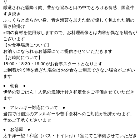
り
厳選された霜降り肉、豊かな旨みと口の中でとろける食感、国産牛
すき焼き
ふっくらと柔らかい身、青さ海苔を加えた餡で優しく包まれた鯛の
青さ餡掛け
※旬の食材を使用致しますので、お料理画像とは内容が異なる場合が
ございます
【お食事場所について】
お泊りになられるお部屋にてご提供させていただきます
【お時間について】
18:00・18:30・19:00がお食事スタートとなります
ご到着が19時を過ぎた場合はお夕食をご用意できない場合がござい
ます
● 朝食 ●
伊勢の朝ごはん！人気の漁師汁付き和定食をご準備させていただき
ます
● アレルギー対応について ●
当館では個別のアレルギーや苦手食材へのご対応が出来かねます、
予めご了承くださいませ
● お部屋 ●
太平洋一望！和室（バス・トイレ付）1室にてご準備させていただき