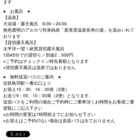
ます
● お風呂 ●
【温泉】
大浴場・露天風呂 6:00～24:00
無色透明のアルカリ性単純泉「新美里温泉長寿の湯」を汲みいれて
おります
【貸切露天風呂】
太平洋一望！絶景貸切露天風呂
1回45分での貸切り／別途2，000円
※ご予約はチェックイン時先着順となります
※貸切露天風呂は温泉ではありません
● 無料送迎バスのご案内 ●
近鉄鳥羽駅一番出口より
お迎え15：30、16：30発（2便）
お送り9：00、10：00発（2便）となります。
送迎バスをご利用の場合ご予約時にご乗車頂くお時間をお客様ご要
望覧にご記入下さい
※お時間の変更は1時間前までにお知らせ下さい
※お迎えはご予約のない場合は送迎バスは出ておりません