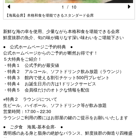
1
/
10
Pr
N
【海風会席】本格和食を堪能できるスタンダード会席
e
e
新鮮な海の幸を使用、少量ながら本格和食を堪能できる会席
vi
xt
鮮度抜群の魚介、旬の味が織りなす深い味わいをご堪能下さい
o
● 公式ホームページご予約特典 ●
u
公式ホームページからのご予約が断然お得です！
５大特典をご紹介！
s
・特典１ 公式予約が最安値
・特典２ アルコール、ソフトドリンク飲み放題（ラウンジ）
・特典３ 館内で使える割引チケット500円プレゼント
・特典４ お誕生日月の方は1ドリンクサービス
・特典５ 会員様だけのオトクな情報を配信
※特典２ ラウンジについて
生ビール、ハイボール、ソフトドリンク等が飲み放題
営業時間：17:00～22:30
ラウンジご利用の際にはお部屋の鍵のご提示をお願いいたします
● ご夕食 海風-基本会席- ●
透明感のある身と脂身の絶妙なバランス、鮮度抜群の御造り四種盛