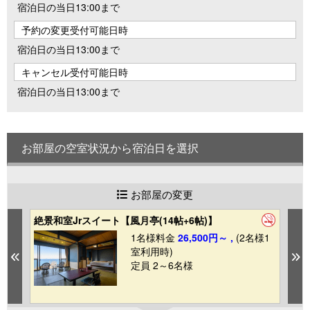
宿泊日の当日13:00まで
予約の変更受付可能日時
宿泊日の当日13:00まで
キャンセル受付可能日時
宿泊日の当日13:00まで
お部屋の空室状況から宿泊日を選択
お部屋の変更
絶景和室Jrスイート【風月亭(14帖+6帖)】
オ
1名様料金
26,500円～ ,
(2名様1
1
室利用時)
Previous
N
定員 2～6名様