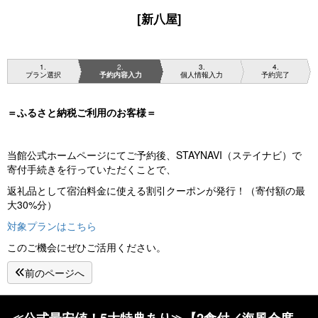
[新八屋]
1
2
3
4
プラン選択
予約内容入力
個人情報入力
予約完了
＝ふるさと納税ご利用のお客様＝
当館公式ホームページにてご予約後、STAYNAVI（ステイナビ）で
寄付手続きを行っていただくことで、
返礼品として宿泊料金に使える割引クーポンが発行！（寄付額の最
大30%分）
対象プランはこちら
このご機会にぜひご活用ください。
前のページへ