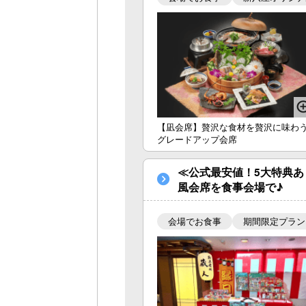
【凪会席】贅沢な食材を贅沢に味わ
グレードアップ会席
≪公式最安値！5大特典あ
風会席を食事会場で♪
会場でお食事
期間限定プラン