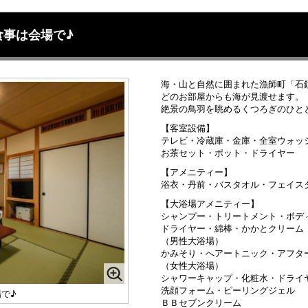
食事は会場で♪
海・山と自然に囲まれた漁師町「石
どのお部屋からも海が見渡せます。
絶景の鳥羽を眺めるくつろぎのひと
【客室設備】
テレビ・冷蔵庫・金庫・全室ウォッ
お茶セット・ポット・ドライヤー
【アメニティー】
浴衣・丹前・バスタオル・フェイス
【大浴場アメニティー】
シャンプー・トリートメント・ボデ
ドライヤー・綿棒・かかとクリーム
（男性大浴場）
かみそり・へアートニック・アフタ
（女性大浴場）
シャワーキャップ・化粧水・ドライ
洗顔フォーム・ピーリングジェル
で♪
ＢＢセブンクリーム