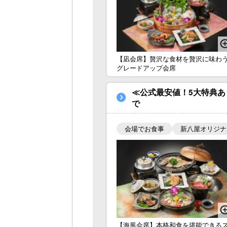
【凪会席】贅沢な食材を贅沢に味わ
グレードアップ会席
≪公式最安値！5大特典あ
で
会場でお食事
新八屋オリジナ
【海風会席】本格和食を堪能できる