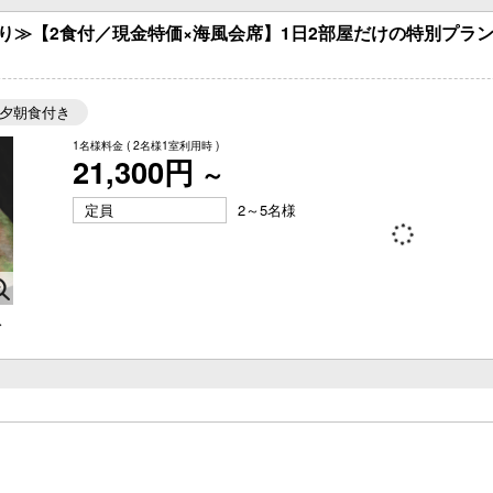
り≫【2食付／現金特価×海風会席】1日2部屋だけの特別プラ
夕朝食付き
1名様料金
( 2名様1室利用時 )
21,300円
～
定員
2～5名様
ス