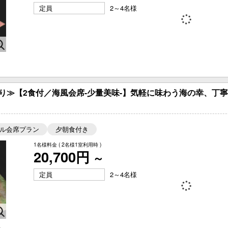
定員
2～4名様
う
り≫【2食付／海風会席-少量美味-】気軽に味わう海の幸、丁
ル会席プラン
夕朝食付き
1名様料金
( 2名様1室利用時 )
20,700円
～
定員
2～4名様
ス