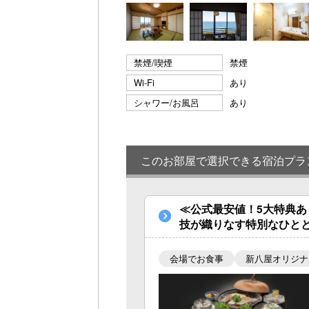
禁煙/喫煙
禁煙
Wi-Fi
あり
シャワー/お風呂
あり
このお部屋で選択できる宿泊プラ
≪公式最安値！5大特典あ
技が織りなす特別なひと
会場でお食事
新八屋オリジナ