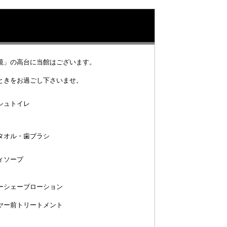
鏡」の高台に当館はございます。
ときをお過ごし下さいませ。
シュトイレ
タオル・歯ブラシ
ィソープ
ーシェーブローション
ヤー前トリートメント