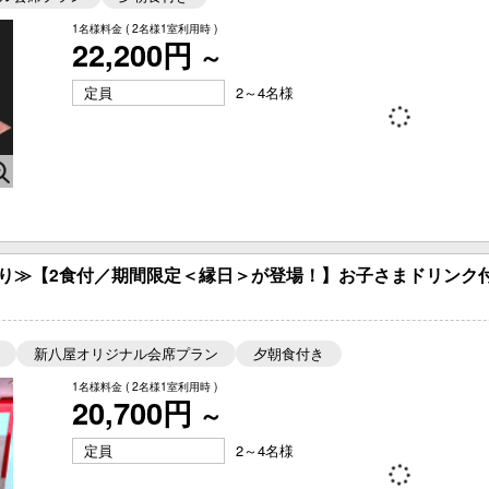
1名様料金
( 2名様1室利用時 )
22,200円
～
定員
2～4名様
う
り≫【2食付／期間限定＜縁日＞が登場！】お子さまドリンク付
新八屋オリジナル会席プラン
夕朝食付き
1名様料金
( 2名様1室利用時 )
20,700円
～
定員
2～4名様