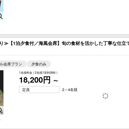
あり≫【1泊夕食付／海風会席】旬の食材を活かした丁寧な仕立
ル会席プラン
夕食のみ
1名様料金
( 2名様1室利用時 )
18,200円
～
定員
2～4名様
ス