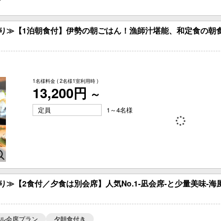
り≫【1泊朝食付】伊勢の朝ごはん！漁師汁堪能、和定食の朝食
1名様料金
( 2名様1室利用時 )
13,200円
～
定員
1～4名様
り≫【2食付／夕食は別会席】人気No.1-凪会席-と少量美味-
ル会席プラン
夕朝食付き