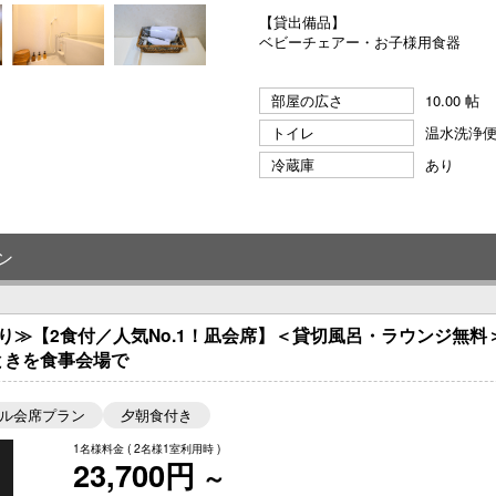
【貸出備品】
ベビーチェアー・お子様用食器
部屋の広さ
10.00 帖
トイレ
温水洗浄
冷蔵庫
あり
ン
り≫【2食付／人気No.1！凪会席】＜貸切風呂・ラウンジ無
ときを食事会場で
ル会席プラン
夕朝食付き
1名様料金
( 2名様1室利用時 )
23,700円
～