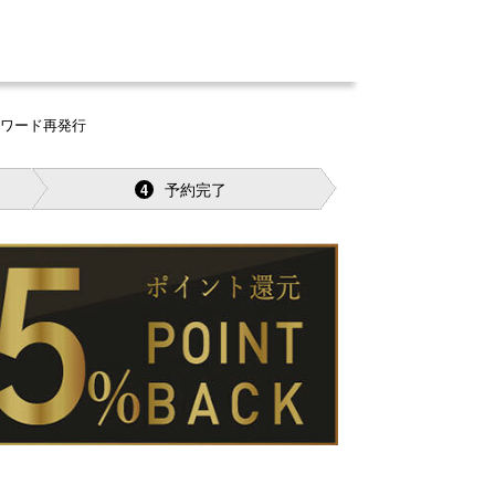
スワード再発行
予約完了
4