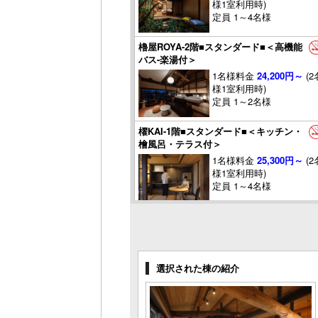
様1室利用時)
定員 1～4名様
櫓屋ROYA-2階■スタンダード■＜高機能
バス-楽湯付＞
1名様料金
24,200円～
(2
様1室利用時)
定員 1～2名様
櫂KAI-1階■スタンダード■＜キッチン・
檜風呂・テラス付＞
1名様料金
25,300円～
(2
様1室利用時)
定員 1～4名様
櫂KAI-2階■デラックス■＜キッチン・檜
風呂・テラス付＞
1名様料金
29,700円～
(2
様1室利用時)
選択された棟の紹介
定員 1～4名様
櫂KAI-■メゾネットスイート■＜キッチ
ン・檜風呂付＞