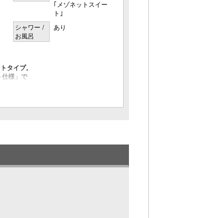
｢メゾネットスイー
ト｣
シャワー /
あり
お風呂
ットタイプ。
ト仕様」で
が広がる
的。
レ
イヤー