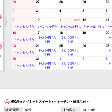
26
27
28
29
30
2
3
4
5
6
9
10
11
12
13
山の日
名
キャンセル待ち
キャンセル待ち
キャンセル待ち
キャンセル待ち
キ
16
17
18
19
20
34,100円 / 人
34,100円 / 人
34
キャンセル待ち
1 棟
1 棟
23
24
25
26
27
34,100円 / 人
34,100円 / 人
34
キャンセル待ち
1 棟
1 棟
名
30
31
1
2
3
34,100円 / 人
34,100円 / 人
34
キャンセル待ち
1 棟
1 棟
名
櫂KAI-■メゾネットスイート■＜キッチン・檜風呂付＞
2
禁煙/喫煙
禁煙
棟の広さ
73.00 m