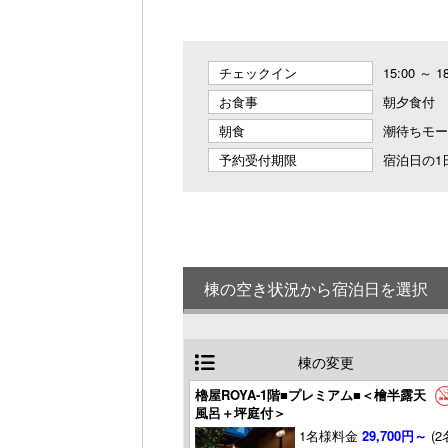
チェックイン
15:00 ～ 1
お食事
朝夕食付
朝食
潮待ちモー
予約受付期限
宿泊日の1日
棟の空き状況から宿泊日を選択
棟の変更
櫓屋ROYA-1階■プレミアム■＜檜半露天
風呂＋坪庭付＞
1名様料金
29,700円～
(2