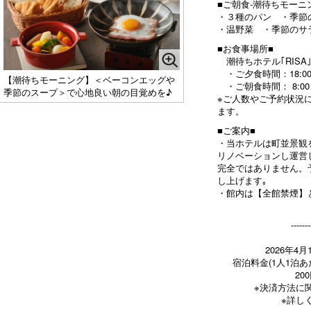
■ご朝食-潮待ちモーニ
・３種のパン ・季節
・温野菜 ・季節のサ
■お食事場所■
潮待ちホテル｢RISA
・ご夕食時間：18:00～
【潮待ちモーニング】＜ベーコンエッグや
・ご朝食時間： 8:00～
季節のスープ＞で心地良い朝の目覚めを♪
※ご人数やご予約状況
ます。
■ご案内■
・当ホテルは町並景観
リノベーションし運営
完全ではありません。
し上げます｡
・館内は【全館禁煙】
-------
2026年
宿泊料金(1人1泊あた
2
※決済方法に
※詳し