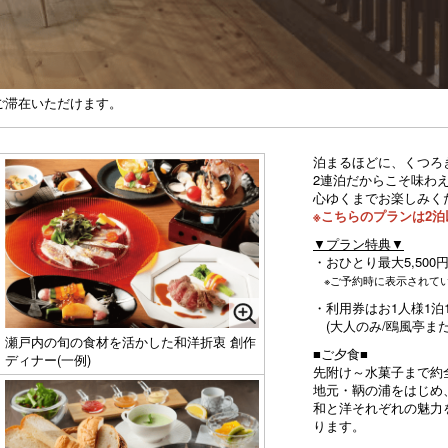
ご滞在いただけます。
泊まるほどに、くつろ
2連泊だからこそ味わ
心ゆくまでお楽しみく
※こちらのプランは2
▼プラン特典▼
・おひとり最大5,50
※ご予約時に表示されてい
・利用券はお1人様1泊1,
(大人のみ/鴎風亭ま
瀬戸内の旬の食材を活かした和洋折衷 創作
■ご夕食■
ディナー(一例)
先附け～水菓子まで約
地元・鞆の浦をはじめ
和と洋それぞれの魅力
ります。