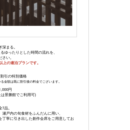
ぎ深まる。
えるゆったりとした時間の流れを、
ださい。
泊以上の連泊プランです。
0円割引の特別価格
る金額は既に割引後の料金でございます。
000円
たは景勝館でご利用可)
全7品。
、瀬戸内の旬食材をふんだんに用い、
を丁寧に引き出した創作会席をご用意してお