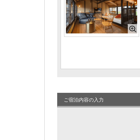
1名様料金
34,100円～
(2
様1棟利用時)
定員 1～4名様
オーベルジュ櫻や SAKURAYA-2階■スタ
ンダード■＜檜風呂付＞
1名様料金
24,200円～
(2
様1室利用時)
定員 1～2名様
別邸試楽亭 -SHIGAKUTEI-■90平米■＜
檜風呂・キッチン付＞
1名様料金
36,300円～
(2
様1室利用時)
定員 1～6名様
【2025年12月OPEN】RiSA-2階■スタン
ダード 34.2㎡■＜檜風呂付＞
ご宿泊内容の入力
1名様料金
26,400円～
(2
様1室利用時)
定員 1～2名様
【2025年12月OPEN】RiSA-2階■スタン
ダード 50.0㎡■＜檜風呂付＞
1名様料金
26,400円～
(2
様1室利用時)