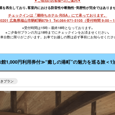
▼ご宿泊のお客様へのご案内▼
屋を再生しており､客室内における防音性や断熱性･気密性が完全ではありませ
チェックインは「潮待ちホテル RiSA」にて承っております。
-0201 広島県福山市鞆町鞆879-1 Tel.084-971-5105（受付時間 9:00～1
※受付時間は15時～最終18時となっております｡
※ご夕食付プランの方は18時までにチェックインをお済ませください｡
駐車台数に限りがございます。お車でお越しの際は必ず事前にお知らせくださ
姉妹館1,000円利用券付≫“癒しの港町”の魅力を巡る旅＜1
付きプラン