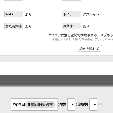
名
Wi-Fi
あり
トイレ
洋式トイレ
空気清浄機
あり
冷蔵庫
あり
名
2フロアに渡る空間で構成される、メゾネ
各棟の中でも「最も平米数の広いスイー
メゾネットスペースには鞆らしい景観
続きを読む
「デイベッド＆畳リビング」が特徴
名
■リノベーション・間取り
明治後期に建てられた木造町家をリノベーション
<1階>ベッドルーム/キッチン/ダイニング/檜風呂(マイクロバブル)/トイ
<2階>デイベッド付リビング6帖/畳リビング6帖
■設備
名
セミダブルベッド(シモンズ社製)/4KスマートTV(YouTubeなど接続可能)
檜風呂(マイクロバブル)/セーフティーボックス/加湿空気清浄機/Ｎドラ
■キッチン設備
IHコンロ/冷蔵庫/電子レンジ(BALMUDA)/トースター(BALMUDA)
ケトル/カプセル式コーヒーメーカー｢DRIP POD｣
泊
棟
宿泊日
泊数
棟数
宿泊日/棟の変更
調理器具一式/食器類一式
名