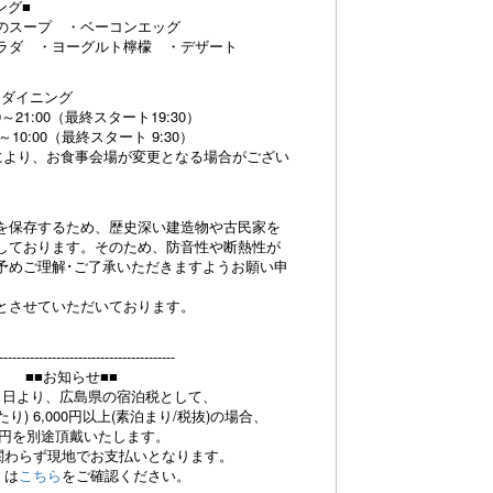
ング■
のスープ ・ベーコンエッグ
ラダ ・ヨーグルト檸檬 ・デザート
｣ダイニング
21:00（最終スタート19:30）
10:00（最終スタート 9:30）
により、お食事会場が変更となる場合がござい
を保存するため、歴史深い建造物や古民家を
しております。そのため、防音性や断熱性が
予めご理解･ご了承いただきますようお願い申
とさせていただいております。
----------------------------------------
■■お知らせ■■
4月1日より、広島県の宿泊税として、
り) 6,000円以上(素泊まり/税抜)の場合、
00円を別途頂戴いたします。
関わらず現地でお支払いとなります。
くは
こちら
をご確認ください。