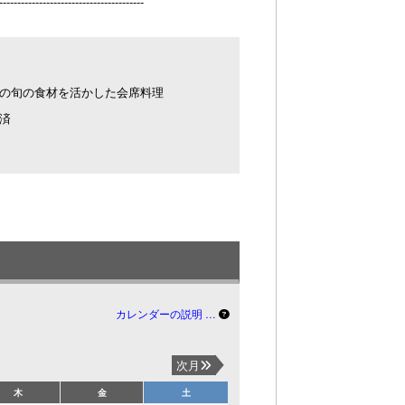
----------------------------------------
の旬の食材を活かした会席料理
済
カレンダーの説明 …
次月
木
金
土