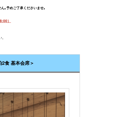
ん｡予めご了承くださいませ｡
8:00）
い。
泊2食 基本会席＞