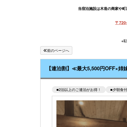
当宿泊施設は木造の商家や町
〒720
※
前のページへ
【連泊割】≪最大5,500円OFF×
■2泊以上のご連泊がお得！
■夕朝食