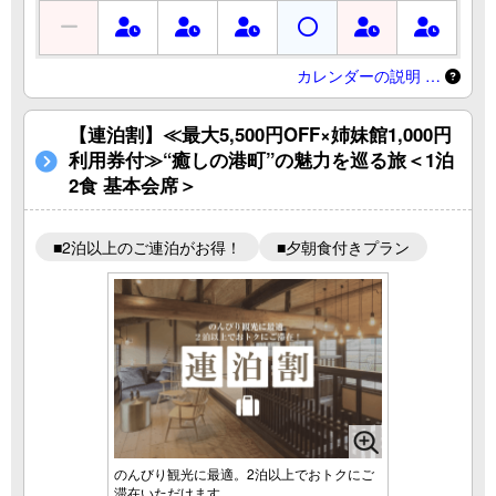
カレンダーの説明 …
【連泊割】≪最大5,500円OFF×姉妹館1,000円
利用券付≫“癒しの港町”の魅力を巡る旅＜1泊
2食 基本会席＞
■2泊以上のご連泊がお得！
■夕朝食付きプラン
のんびり観光に最適。2泊以上でおトクにご
滞在いただけます。