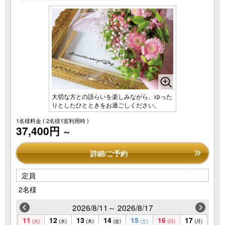
大切な方との語らいを楽しみながら、ゆった
りとしたひとときをお過ごしください。
1名様料金
( 2名様1室利用時 )
37,400円
～
詳細/ご予約
定員
2名様
2026/8/11～ 2026/8/17
11
12
13
14
15
16
17
(火)
(水)
(木)
(金)
(土)
(日)
(月)