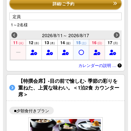
詳細/ご予約
定員
1～2名様
2026/8/11～ 2026/8/17
11
12
13
14
15
16
17
(火)
(水)
(木)
(金)
(土)
(日)
(月)
カレンダーの説明 …
【特撰会席】-目の前で愉しむ- 季節の彩りを
重ねた、上質な味わい。＜1泊2食 カウンター
席＞
■夕朝食付きプラン