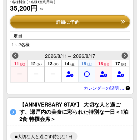
1名様料金
( 1名様1室利用時 )
35,200円
～
詳細/ご予約
定員
1～2名様
2026/8/11～ 2026/8/17
11
12
13
14
15
16
17
(火)
(水)
(木)
(金)
(土)
(日)
(月)
カレンダーの説明 …
【ANNIVERSARY STAY】 大切な人と過ご
す、瀬戸内の美食に彩られた特別な一日＜1泊
2食 特撰会席＞
■大切な人と過ごす特別な1日