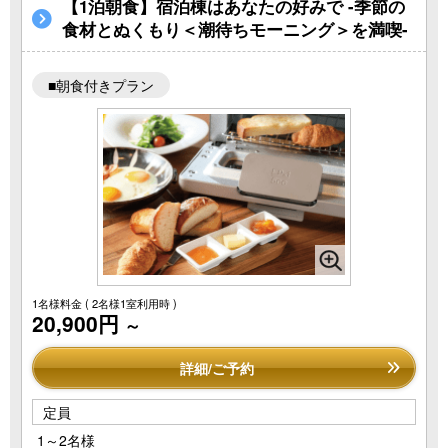
【1泊朝食】宿泊棟はあなたの好みで -季節の
食材とぬくもり＜潮待ちモーニング＞を満喫-
■朝食付きプラン
1名様料金
( 2名様1室利用時 )
20,900円
～
詳細/ご予約
定員
1～2名様