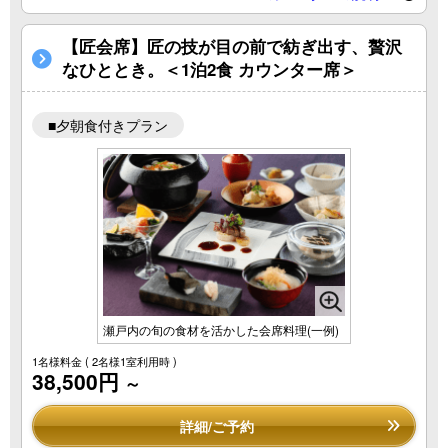
【匠会席】匠の技が目の前で紡ぎ出す、贅沢
なひととき。＜1泊2食 カウンター席＞
■夕朝食付きプラン
瀬戸内の旬の食材を活かした会席料理(一例)
1名様料金
( 2名様1室利用時 )
38,500円
～
詳細/ご予約