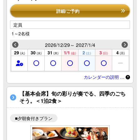
詳細/ご予約
定員
1～2名様
2026/12/29～ 2027/1/4
29
30
31
1/1
2
3
4
(火)
(水)
(木)
(金)
(土)
(日)
(月)
カレンダーの説明 …
【基本会席】旬の彩りが奏でる、四季のごち
そう。＜1泊2食＞
■夕朝食付きプラン