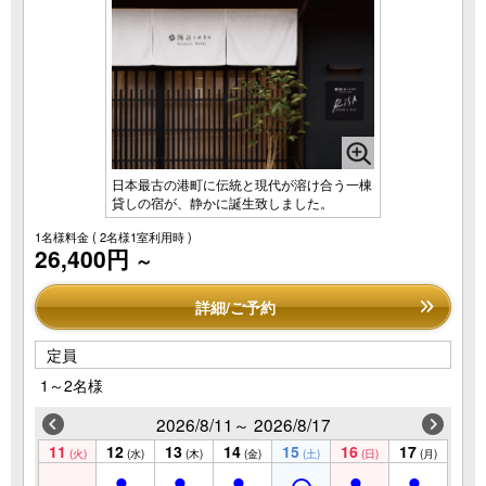
日本最古の港町に伝統と現代が溶け合う一棟
貸しの宿が、静かに誕生致しました。
1名様料金
( 2名様1室利用時 )
26,400円
～
詳細/ご予約
定員
1～2名様
2026/8/11～ 2026/8/17
11
12
13
14
15
16
17
(火)
(水)
(木)
(金)
(土)
(日)
(月)