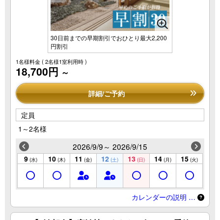
30日前までの早期割引でおひとり最大2,200
円割引
1名様料金
( 2名様1室利用時 )
18,700円
～
詳細/ご予約
定員
1～2名様
2026/9/9～ 2026/9/15
9
10
11
12
13
14
15
(水)
(木)
(金)
(土)
(日)
(月)
(火)
カレンダーの説明 …