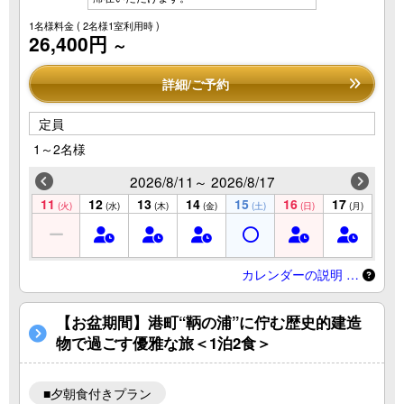
1名様料金
( 2名様1室利用時 )
26,400円
～
詳細/ご予約
定員
1～2名様
2026/8/11～ 2026/8/17
11
12
13
14
15
16
17
(火)
(水)
(木)
(金)
(土)
(日)
(月)
カレンダーの説明 …
【お盆期間】港町“鞆の浦”に佇む歴史的建造
物で過ごす優雅な旅＜1泊2食＞
■夕朝食付きプラン