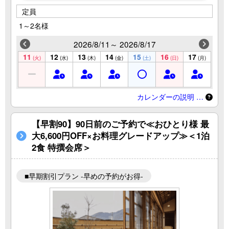
定員
1～2名様
2026/8/11～ 2026/8/17
11
12
13
14
15
16
17
(火)
(水)
(木)
(金)
(土)
(日)
(月)
カレンダーの説明 …
【早割90】90日前のご予約で≪おひとり様 最
大6,600円OFF×お料理グレードアップ≫＜1泊
2食 特撰会席＞
■早期割引プラン -早めの予約がお得-