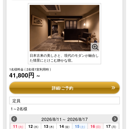
日本古来の美しさと、現代のモダンが融合し
た情景にとけこむ静かな宿。
1名様料金
( 2名様1室利用時 )
41,800円
～
詳細/ご予約
定員
1～2名様
2026/8/11～ 2026/8/17
11
12
13
14
15
16
17
(火)
(水)
(木)
(金)
(土)
(日)
(月)