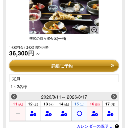
季節の特々撰会席(一例)
1名様料金
( 2名様1室利用時 )
36,300円
～
詳細/ご予約
定員
1～2名様
2026/8/11～ 2026/8/17
11
12
13
14
15
16
17
(火)
(水)
(木)
(金)
(土)
(日)
(月)
カレンダーの説明 …