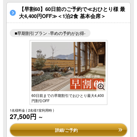
【早割60】60日前のご予約で≪おひとり様 最
大4,400円OFF≫＜1泊2食 基本会席＞
■早期割引プラン -早めの予約がお得-
60日前までの早期割引でおひとり最大4,400
円割引OFF
1名様料金
( 2名様1室利用時 )
27,500円
～
詳細/ご予約