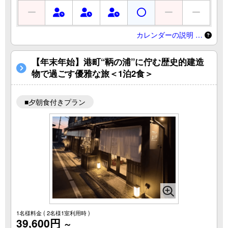
カレンダーの説明 …
【年末年始】港町“鞆の浦”に佇む歴史的建造
物で過ごす優雅な旅＜1泊2食＞
■夕朝食付きプラン
1名様料金
( 2名様1室利用時 )
39,600円
～