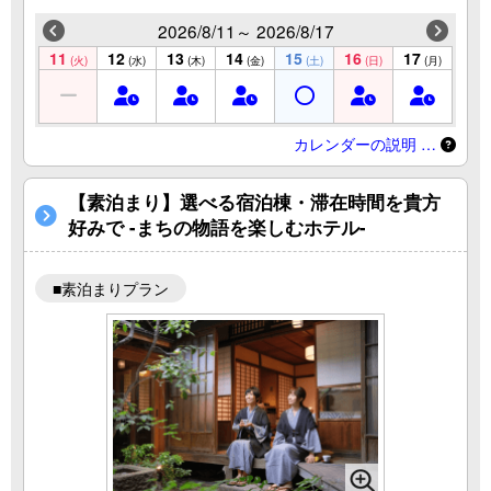
2026/8/11～ 2026/8/17
11
12
13
14
15
16
17
(火)
(水)
(木)
(金)
(土)
(日)
(月)
カレンダーの説明 …
【素泊まり】選べる宿泊棟・滞在時間を貴方
好みで -まちの物語を楽しむホテル-
■素泊まりプラン