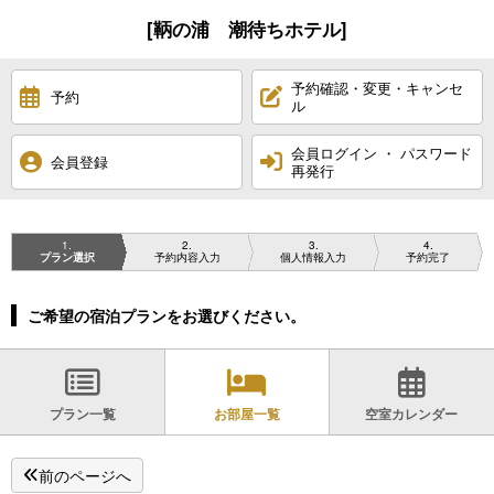
[鞆の浦 潮待ちホテル]
予約確認・変更・キャンセ
予約
ル
会員ログイン ・ パスワード
会員登録
再発行
1
2
3
4
プラン選択
予約内容入力
個人情報入力
予約完了
ご希望の宿泊プランをお選びください。
プラン一覧
お部屋一覧
空室カレンダー
前のページへ