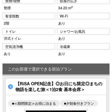
禁煙/喫煙
部屋の広さ
2
禁煙
34.20 m
客室階数
Wi-Fi
2階
あり
トイレ
シャワー/お風呂
洋式トイレ
あり
空気清浄機
冷蔵庫
あり
あり
このお部屋で選択できる宿泊プラン
【RiSA OPEN記念】◎お日にち限定◎まちの
物語を楽しむ旅＜1泊2食 基本会席＞
■≪期間限定≫お得に泊まる
■夕朝食付きプラン