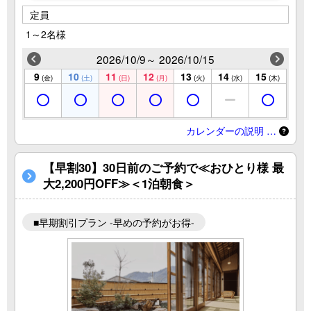
定員
1～2名様
2026/10/9～ 2026/10/15
9
10
11
12
13
14
15
(金)
(土)
(日)
(月)
(火)
(水)
(木)
カレンダーの説明 …
【早割30】30日前のご予約で≪おひとり様 最
大2,200円OFF≫＜1泊朝食＞
■早期割引プラン -早めの予約がお得-