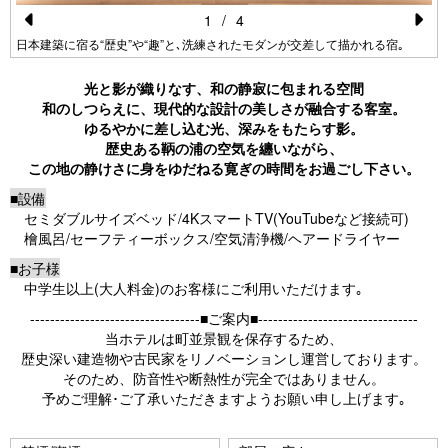
1
/
4
Pr
N
日本建築に宿る“歴史”や“趣”と､洗練されたモダンが交差して描かれる宿｡
e
e
光と影が織りなす、和の静寂に包まれる空間
vi
xt
和のしつらえに、現代的な設計の美しさが融合する客室。
ゆるやかに差し込む光、深みをもたらす影。
o
歴史ある鞆の浦の空気を纏いながら、
u
この地の静けさに身をゆだねる寛ぎの時間をお過ごし下さい。
s
■設備
セミダブルサイズベッド/4KスマートTV(YouTubeなど接続可)
檜風呂/セーフティーボックス/空気清浄機/ヘアードライヤー
■お子様
中学生以上(大人料金)のお客様にご利用いただけます｡
----------------------------------■ご案内■--------------------------------
当ホテルは町並景観を保存するため、
歴史深い建造物や古民家をリノベーションし運営しております。
そのため、防音性や断熱性が完全ではありません。
予めご理解･ご了承いただきますようお願い申し上げます｡