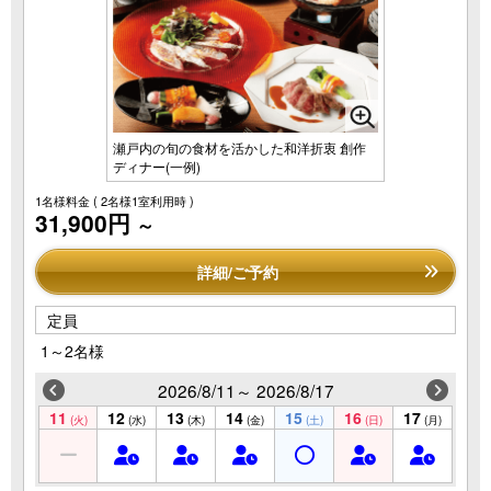
瀬戸内の旬の食材を活かした和洋折衷 創作
ディナー(一例)
1名様料金
( 2名様1室利用時 )
31,900円
～
詳細/ご予約
定員
1～2名様
2026/8/11～ 2026/8/17
11
12
13
14
15
16
17
(火)
(水)
(木)
(金)
(土)
(日)
(月)