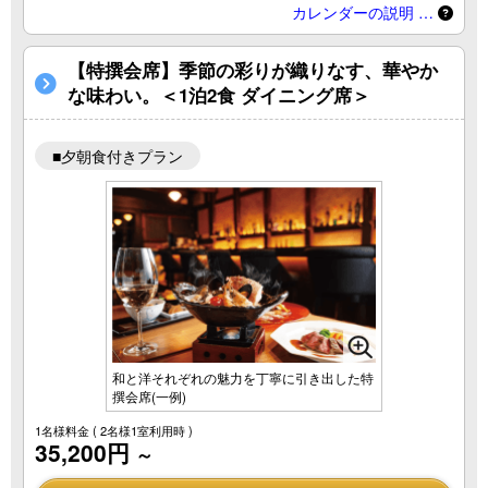
カレンダーの説明 …
【特撰会席】季節の彩りが織りなす、華やか
な味わい。＜1泊2食 ダイニング席＞
■夕朝食付きプラン
和と洋それぞれの魅力を丁寧に引き出した特
撰会席(一例)
1名様料金
( 2名様1室利用時 )
35,200円
～