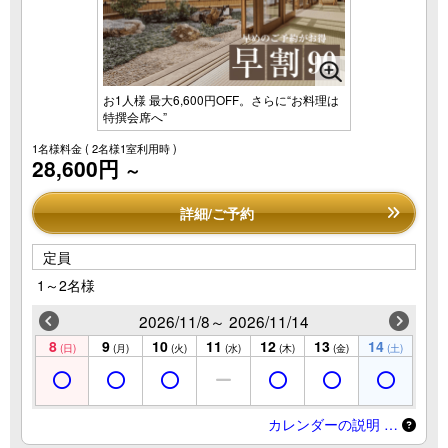
お1人様 最大6,600円OFF。さらに“お料理は
特撰会席へ”
1名様料金
( 2名様1室利用時 )
28,600円
～
詳細/ご予約
定員
1～2名様
2026/11/8～ 2026/11/14
8
9
10
11
12
13
14
(日)
(月)
(火)
(水)
(木)
(金)
(土)
カレンダーの説明 …