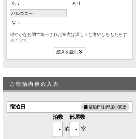
あり
あり
バルコニー
なし
穏やかな色調で統一された室内は温もりと癒やしをもたらす
和の室礼。
眼の前に広がる景色を眺め、窓からは鳥のさえずりとともに
続きを読む
入ってくる爽やかな風が、上高地らしさを体感させてくれま
す。
●定員：3名
●ベットサイズ：120cm×200cm（3名様利用時 1台：
ご宿泊内容の入力
100cm×200cmのソファーベッド）
●温水洗浄トイレ・ユニットバスルーム・冷暖房完備
●アメニティ：浴衣・羽織・バスタオル・タオル・歯ブラ
シ・シャンプー・リンス・ハンドソープ
宿泊日
宿泊日/お部屋の変更
●備品：ドライヤー・グラス・栓抜き・お茶セット・ドリッ
プコーヒー・時計
泊数
部屋数
●金庫・冷蔵庫あり
※環境に配慮した小型冷蔵庫ですので、冷えにくくなってお
泊
室
ります。