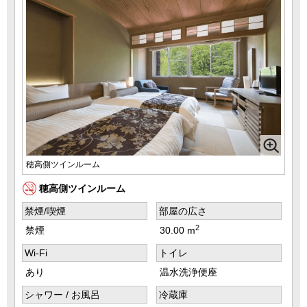
穂高側ツインルーム
穂高側ツインルーム
禁煙/喫煙
部屋の広さ
2
禁煙
30.00 m
Wi-Fi
トイレ
あり
温水洗浄便座
シャワー / お風呂
冷蔵庫