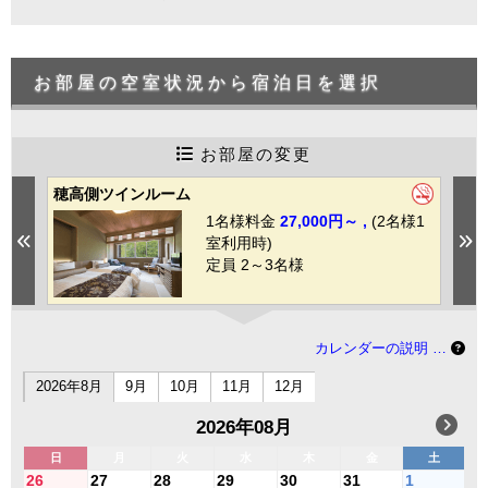
お部屋の空室状況から宿泊日を選択
お部屋の変更
穂高側ツインルーム
焼
1
1名様料金
27,000円～ ,
(2名様1
Previous
N
室利用時)
定員 2～3名様
カレンダーの説明 …
2026年8月
9月
10月
11月
12月
2026年08月
日
月
火
水
木
金
土
26
27
28
29
30
31
1