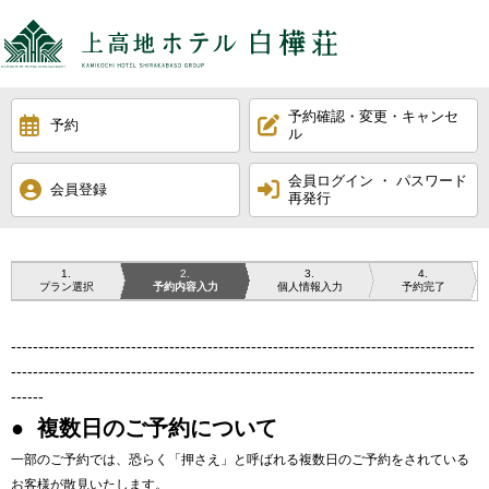
【公式】上高地ホ
予約確認・変更・キャンセ
予約
ル
会員ログイン ・ パスワード
会員登録
再発行
1
2
3
4
プラン選択
予約内容入力
個人情報入力
予約完了
-------------------------------------------------------------------------------------
-------------------------------------------------------------------------------------
------
● 複数日のご予約について
一部のご予約では、恐らく「押さえ」と呼ばれる複数日のご予約をされている
お客様が散見いたします。