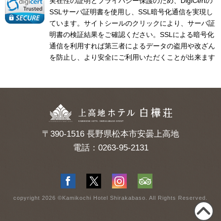
実在性の証明とプライバシー保護のため、DigiCertの
SSLサーバ証明書を使用し、SSL暗号化通信を実現し
ています。サイトシールのクリックにより、サーバ証
明書の検証結果をご確認ください。SSLによる暗号化
通信を利用すれば第三者によるデータの盗用や改ざん
を防止し、より安全にご利用いただくことが出来ます
〒390-1516 長野県松本市安曇上高地
電話：0263-95-2131
copyright 2026 ©Kamikochi Hotel Shirakabaso. All Rights Reserved.