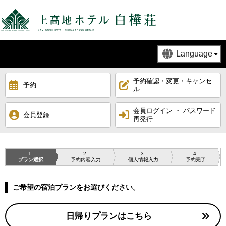
【公式】上高地ホ
予約確認・変更・キャンセ
予約
ル
会員ログイン ・ パスワード
会員登録
再発行
1
2
3
4
プラン選択
予約内容入力
個人情報入力
予約完了
ご希望の宿泊プランをお選びください。
日帰りプランはこちら