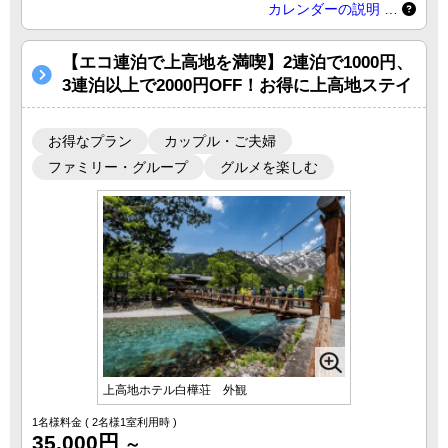
カレンダーの説明 …
【エコ連泊で上高地を満喫】2連泊で1000円、
3連泊以上で2000円OFF！お得に上高地ステイ
お得なプラン
カップル・ご夫婦
ファミリー・グループ
グルメを楽しむ
上高地ホテル白樺荘 外観
1名様料金
( 2名様1室利用時 )
35,000円
～