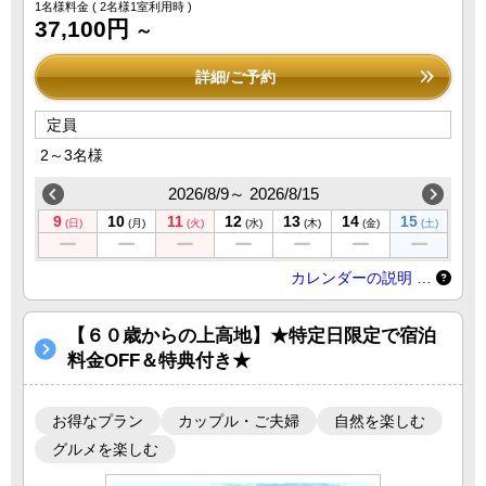
1名様料金
( 2名様1室利用時 )
37,100円
～
詳細/ご予約
定員
2～3名様
2026/8/9～ 2026/8/15
9
10
11
12
13
14
15
(日)
(月)
(火)
(水)
(木)
(金)
(土)
カレンダーの説明 …
【６０歳からの上高地】★特定日限定で宿泊
料金OFF＆特典付き★
お得なプラン
カップル・ご夫婦
自然を楽しむ
グルメを楽しむ