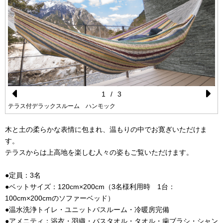
1
/
3
Pr
N
テラス付デラックスルーム ハンモック
e
e
木と土の柔らかな表情に包まれ、温もりの中でお寛ぎいただけま
vi
xt
す。
o
テラスからは上高地を楽しむ人々の姿もご覧いただけます。
u
●定員：3名
s
●ベットサイズ：120cm×200cm（3名様利用時 1台：
100cm×200cmのソファーベッド）
●温水洗浄トイレ・ユニットバスルーム・冷暖房完備
●アメニティ：浴衣・羽織・バスタオル・タオル・歯ブラシ・シャン