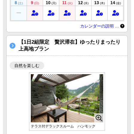
8
9
10
11
12
13
14
(土)
(日)
(月)
(火)
(水)
(木)
(金)
カレンダーの説明 …
【1日2組限定 贅沢滞在】ゆったりまったり
上高地プラン
自然を楽しむ
テラス付デラックスルーム ハンモック