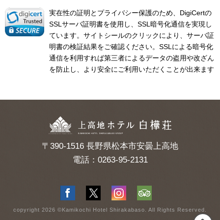
実在性の証明とプライバシー保護のため、DigiCertの
SSLサーバ証明書を使用し、SSL暗号化通信を実現し
ています。サイトシールのクリックにより、サーバ証
明書の検証結果をご確認ください。SSLによる暗号化
通信を利用すれば第三者によるデータの盗用や改ざん
を防止し、より安全にご利用いただくことが出来ます
〒390-1516 長野県松本市安曇上高地
電話：0263-95-2131
copyright 2026 ©Kamikochi Hotel Shirakabaso. All Rights Reserved.