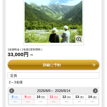
1名様料金
( 2名様1室利用時 )
33,000円
～
詳細/ご予約
定員
2～3名様
2026/8/8～ 2026/8/14
8
9
10
11
12
13
14
(土)
(日)
(月)
(火)
(水)
(木)
(金)