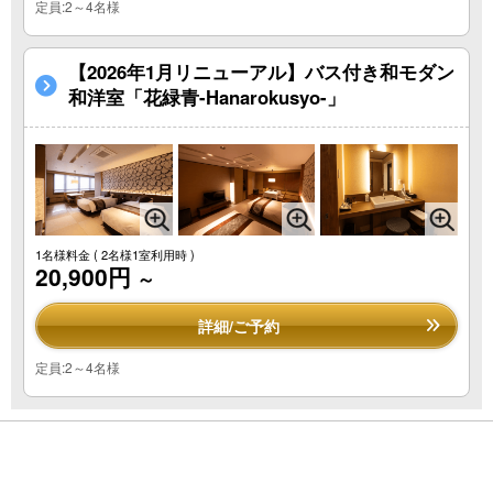
定員:2～4名様
【2026年1月リニューアル】バス付き和モダン
和洋室「花緑青-Hanarokusyo-」
1名様料金
( 2名様1室利用時 )
20,900円
～
詳細/ご予約
定員:2～4名様