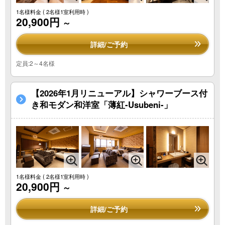
1名様料金
( 2名様1室利用時 )
20,900円
～
詳細/ご予約
定員:2～4名様
【2026年1月リニューアル】シャワーブース付
き和モダン和洋室「薄紅-Usubeni-」
1名様料金
( 2名様1室利用時 )
20,900円
～
詳細/ご予約