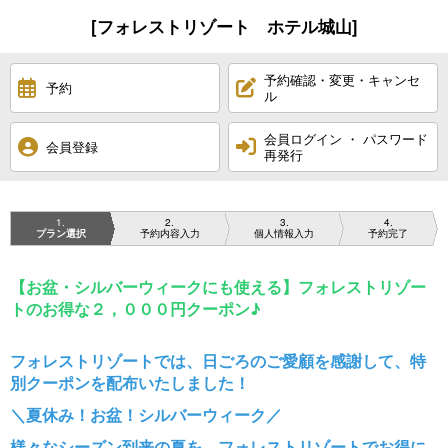
[フォレストリゾート ホテル城山]
予約確認・変更・キャンセ
予約
ル
会員ログイン ・ パスワード
会員登録
再発行
1
2
3
4
プラン選択
予約内容入力
個人情報入力
予約完了
【お盆・シルバーウィークにも使える】フォレストリゾー
トのお得な２，０００円クーポン♪
フォレストリゾートでは、日ごろのご愛顧を感謝して、特
別クーポンを配布いたしました！
＼夏休み！お盆！シルバーウィーク／
様々なシーズン到来の夏を、フォレストリゾートでお得に