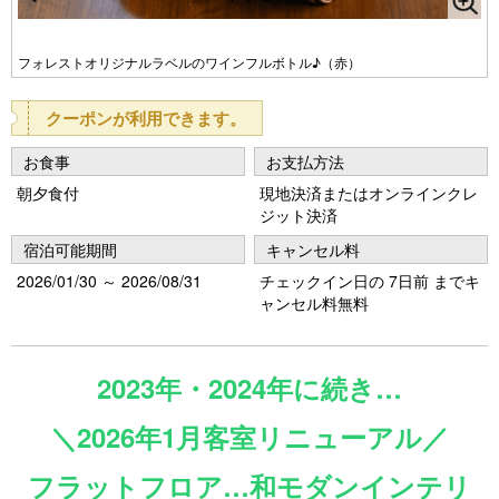
Pr
N
e
e
フォレストオリジナルラベルのワインフルボトル♪（赤）
vi
xt
クーポンが利用できます。
o
u
お食事
お支払方法
s
朝夕食付
現地決済またはオンラインクレ
ジット決済
宿泊可能期間
キャンセル料
2026/01/30 ～ 2026/08/31
チェックイン日の 7日前 までキ
ャンセル料無料
2023年・2024年に続き…
＼2026年1月客室リニューアル／
フラットフロア…和モダンインテリ