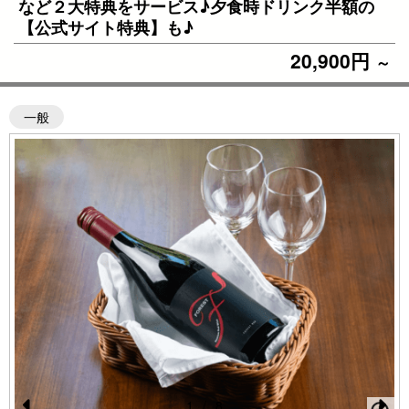
など２大特典をサービス♪夕食時ドリンク半額の
【公式サイト特典】も♪
20,900円
～
一般
イ
1
/
8