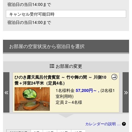
宿泊日の当日14:00まで
キャンセル受付可能日時
宿泊日の当日14:00まで
お部屋の空室状況から宿泊日を選択
お部屋の変更
ひのき露天風呂付貴賓室 ～ 竹や舞の間 ～ 川側10
自
畳＋洋室24平米（定員4名）
～
1
1名様料金
57,200円～ ,
(2名様1
Previous
N
室利用時)
定員 2～4名様
カレンダーの説明 …