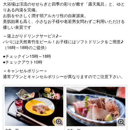
大浴場は渓流のせせらぎと四季の彩りが癒す「露天風呂」と、ゆと
りある内湯を完備。
お肌をやさしく潤す弱アルカリ性の自家源泉。
美肌効果も高く、小さなお子様や老若男女問わずご利用いただける
優しい泉質です
～湯上がりドリンクサービス♪～
パパには天然青竹生ビール！お子様にはソフトドリンクをご用意♪
（16時～18時のご提供）
●チェックイン15時～18時
●チェックアウト10時
＜キャンセルポリシー＞
通常プランとキャンセルポリシーが異なりますのでご注意下さい。
夕食一例