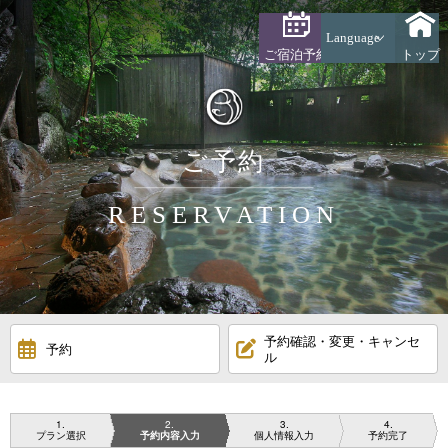
Language
ご宿泊予約
トップ
ご予約
RESERVATION
予約確認・変更・キャンセ
予約
ル
1
2
3
4
プラン選択
予約内容入力
個人情報入力
予約完了