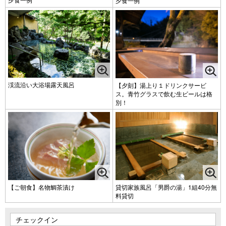
夕食一例
渓流沿い大浴場露天風呂
【夕刻】湯上り１ドリンクサービ
ス。青竹グラスで飲む生ビールは格
別！
【ご朝食】名物鯛茶漬け
貸切家族風呂「男爵の湯」1組40分無
料貸切
チェックイン