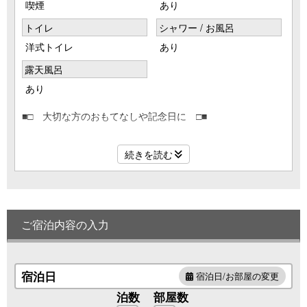
喫煙
あり
トイレ
シャワー / お風呂
洋式トイレ
あり
露天風呂
あり
■□ 大切な方のおもてなしや記念日に □■
和室10畳＋洋室24㎡ に源泉掛け流し檜造りの露天風呂が付
続きを読む
いた全てにおけるグレードが≪五つ星クラス≫の和洋室。
自家源泉の天然温泉を客室で心ゆくまでお楽しみいただけま
す。
景観良好、窓辺より早川を見下ろし、大自然の森林浴と自然
のマイナスイオンを浴び、箱根の大自然を臨む清潔で本格的
ご宿泊内容の入力
な癒しの空間。
ご人数に応じて、ツインベッドの他にお布団のご用意となっ
ております。最大定員4名様。
※客室定員はお布団のいらない乳幼児までを含めた人数とな
宿泊日
宿泊日/お部屋の変更
ります。
泊数
部屋数
※グループ旅行の場合、お食事は一部宴会場でのご案内とな