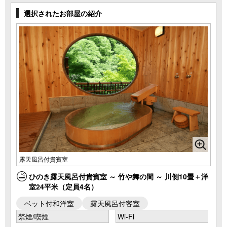
選択されたお部屋の紹介
露天風呂付貴賓室
ひのき露天風呂付貴賓室 ～ 竹や舞の間 ～ 川側10畳＋洋
室24平米（定員4名）
ベット付和洋室
露天風呂付客室
禁煙/喫煙
Wi-Fi