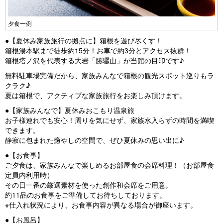
夕食一例
●【夏休み家族旅行の拠点に】箱根を遊び尽くす！
箱根湯本駅まで徒歩約15分！お車で約3分とアクセス抜群！
箱根塔ノ沢を代表する大岩「勝驪山」が当館の目印です♪
無料駐車場完備だから、家族みんなで箱根の観光スポット巡りもラ
クラク♪
夏は箱根で、アクティブな家族旅行をお楽しみ頂けます。
●【家族みんなで】夏休みおこもり温泉旅
お子様連れでも安心！周りを気にせず、家族水入らずの時間を満喫
できます。
静寂に包まれた癒やしの空間で、ぜひ夏休みの思い出に♪
●【お食事】
ご夕食は、家族みんなで楽しめるお部屋食の会席料理！（お部屋食
定員内利用時）
その日一番の厳選素材を使った創作和会席をご用意。
約11品のお食事をご準備してお待ちしております。
※仕入れ状況により、お食事内容が異なる場合が御座います。
●【お風呂】