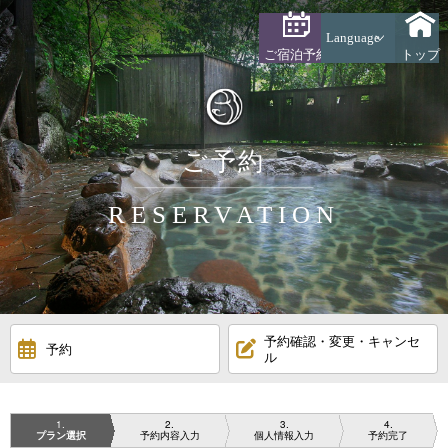
Language
ご宿泊予約
トップ
ご予約
RESERVATION
予約確認・変更・キャンセ
予約
ル
1
2
3
4
プラン選択
予約内容入力
個人情報入力
予約完了