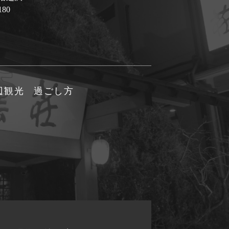
180
辺観光
過ごし方