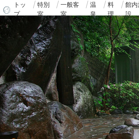
トッ
特別
一般客
温
料
館内
プ
室
室
泉
理
設