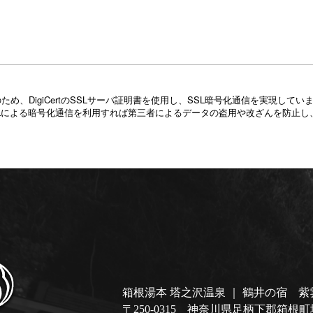
め、DigiCertのSSLサーバ証明書を使用し、SSL暗号化通信を実現し
Lによる暗号化通信を利用すれば第三者によるデータの盗用や改ざんを防止し
箱根湯本 塔之沢温泉 ｜ 鶴井の宿 紫
〒250-0315 神奈川県足柄下郡箱根町