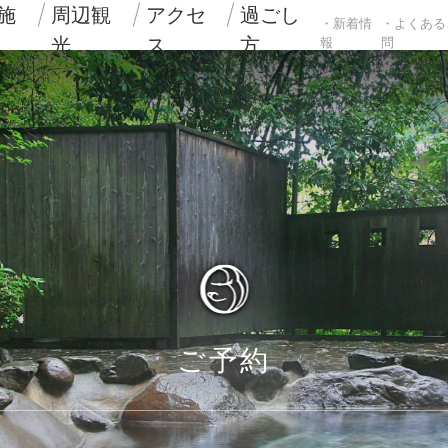
施
周辺観
アクセ
過ごし
・新着情
・よくある
光
ス
方
報
問
ご予約