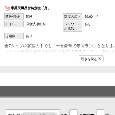
名
半露天風呂付特別室「月」
2
禁煙/喫煙
禁煙
部屋の広さ
90.00 m
トイレ
温水洗浄便座
シャワー /
あり
名
お風呂
冷蔵庫
あり
全7タイプの客室の中でも、一番豪華で最高ランクとなりま
ライベート感も充実！時間などを気にすることなく、ゆっ
にお入りいただけます。ベッドはシモンズのベッドを採用
続きを読む
越しの富士山という絶景をご覧いただけます。お部屋の半
がついております。
※お部屋は禁煙室となります。（喫煙ブースが2階にござい
■間取り■
和室10畳オーシャンビュー客室＋ベットルーム＋半露天風
※専用の半露天風呂は温泉です。
■設備■
液晶ワイドテレビ／冷蔵庫／エアコン／湯沸しポット／加