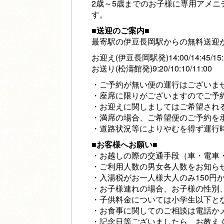
2歳～5歳までのお子様に専用アメ
す。
■送迎のご案内■
最寄駅の伊豆長岡駅からの無料送迎
お迎え(伊豆長岡駅発)14:00/14:45/15:3
お送り(松濤館発)9:20/10:10/11:00
・ご予約が無い便の運行はございま
・座席に限りがございますのでご予
・お迎えに関しましてはご希望され
・満席の場合、ご希望便のご予約を
・道路状況等によりやむを得ず運行
■お客様へお願い■
・お越しの際の交通手段（車・電車
・ご利用人数の男女各人数をお知ら
・入湯税がお一人様大人のみ150円
・お子様連れの場合、お子様の性別
・子供料金については小学生以下
・お食事に関してのご相談は電話か
・記念日等ございましたら、お教え