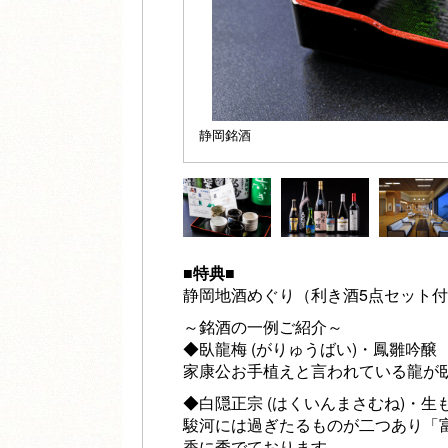
静岡銘酒
■特典■
静岡地酒めぐり（利き酒5点セット
～銘酒の一例ご紹介～
◆臥龍梅 (がりゅうばい)・鳳雛吟醸
家康公お手植えと言われている龍が
◆白隠正宗 (はくいんまさむね)・
駿河には過ぎたるものが二つあり「
香に秀でております。