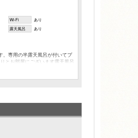
Wi-Fi
あり
露天風呂
あり
す。専用の半露天風呂が付いてプ
くりとお部屋にございます露天風呂
。お部屋からは三津浜の海と駿河湾
露天風呂は雨、風よけのためサッシ
ます。）
呂（温泉）
湿器（冬期間）／洗面所／シャワー