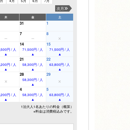
3月
4月
5月
6月
7月
次月
木
金
土
31
1
7
8
14
15
,500円 / 人
71,500円 / 人
71,500円 / 人
21
22
,200円 / 人
58,300円 / 人
63,800円 / 人
28
29
58,300円 / 人
4
5
,200円 / 人
58,300円 / 人
63,800円 / 人
1泊大人1名あたりの料金（概算）
※料金は消費税込みです。