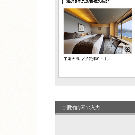
選択されたお部屋の紹介
1名様料金
44,000円～
(2
様1室利用時)
定員 2～6名様
和室12畳「音」
1名様料金
40,700円～
(2
様1室利用時)
定員 2～4名様
半露天風呂付特別室「月」
ご宿泊内容の入力