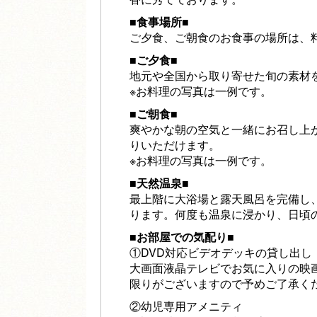
■食事場所■
ご夕食、ご朝食のお食事の場所は、
■ご夕食■
地元や全国から取り寄せた旬の素材
※お料理の写真は一例です。
■ご朝食■
爽やかな朝の空気と一緒にお召し上
りいただけます。
※お料理の写真は一例です。
■天然温泉■
最上階に大浴場と露天風呂を完備し
ります。何度も温泉に浸かり、日頃
■お部屋での気配り■
①DVD対応ビデオデッキの貸し出し
大画面液晶テレビでお気に入りの映
限りがございますので予めご了承く
②幼児専用アメニティ