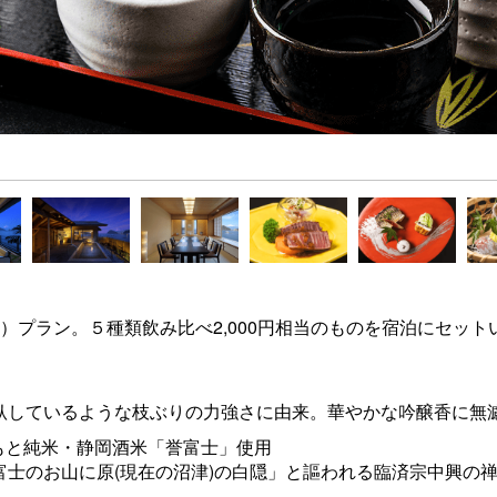
付）プラン。
５種類飲み比べ2,000円相当のものを宿泊にセッ
臥しているような枝ぶりの力強さに由来。華やかな吟醸香に無
生もと純米・静岡酒米「誉富士」使用
富士のお山に原(現在の沼津)の白隠」と謳われる臨済宗中興の