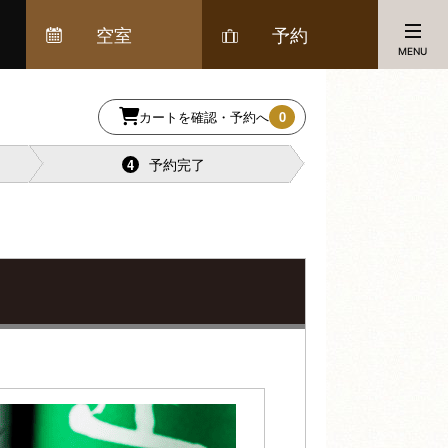
空室
予約
MENU
カートを確認・予約へ
0
予約完了
4