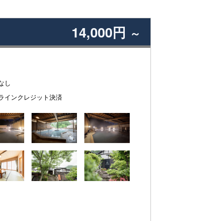
14,000円
～
なし
ラインクレジット決済