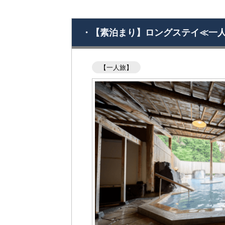
・【素泊まり】ロングステイ≪一
【一人旅】