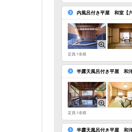
内風呂付き平屋 和室【
定員:1名様
半露天風呂付き平屋 和
定員:1名様
半露天風呂付き平屋 和