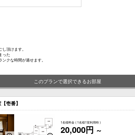
。
ごし頂けます。
まった
ランクな時間が過せます。
このプランで選択できるお部屋
室【壱番】
1名様料金
( 1名様1室利用時 )
20,000円
～