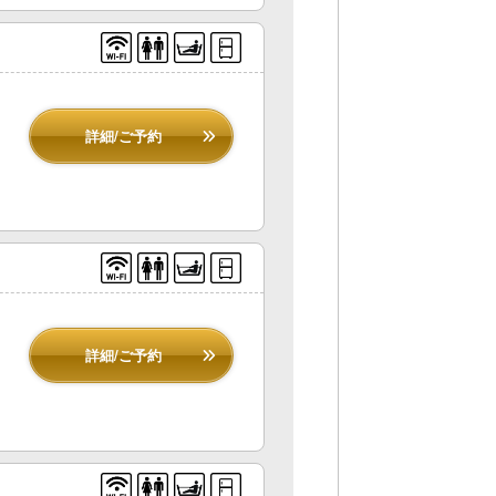
詳細/ご予約
詳細/ご予約