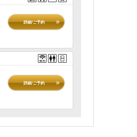
詳細/ご予約
詳細/ご予約