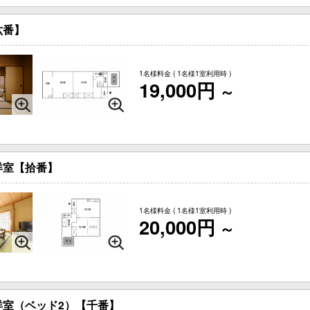
六番】
1名様料金
( 1名様1室利用時 )
19,000円
～
洋室【拾番】
1名様料金
( 1名様1室利用時 )
20,000円
～
洋室（ベッド2）【千番】