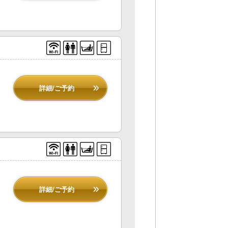
詳細/ご予約
詳細/ご予約