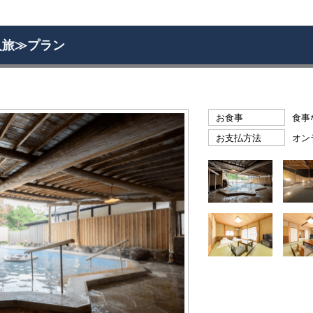
人旅≫プラン
お食事
食事
お支払方法
オン