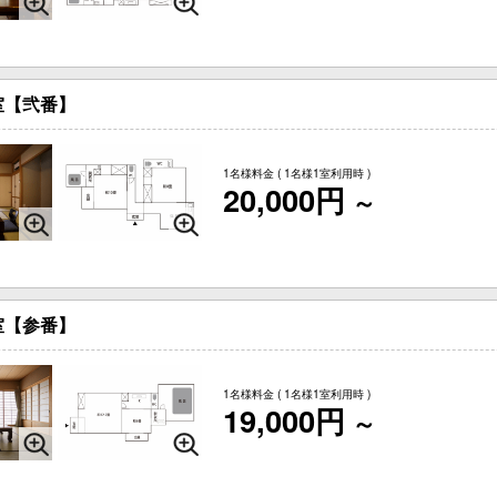
室【弐番】
1名様料金
( 1名様1室利用時 )
20,000円
～
室【参番】
1名様料金
( 1名様1室利用時 )
19,000円
～