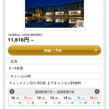
1名様料金
( 5名様1棟利用時 )
11,616円
～
詳細/ご予約
定員
5～6名様
キャンセル料
チェックイン日の 8日前 までキャンセル料無料
2026/8/10～ 2026/8/16
10
11
12
13
14
15
16
(月)
(火)
(水)
(木)
(金)
(土)
(日)