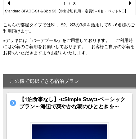
1
/
8
Pr
N
Standard SPACE-S1＆S2＆S3【3棟貸切利用・定員5～6名・ペットNG】
e
e
こちらの部屋タイプではS1、S2、S3の3棟を活用して5～6名様のご
vi
xt
利用頂けます。
o
※デッキには「バーデプール」をご用意しております。 ご利用時
には水着のご着用をお願いしております。 お客様ご自身の水着を
u
お持ちいただきますようお願いいたします。
s
この棟で選択できる宿泊プラン
【1泊食事なし】≪Simple Stay≫ベーシック
プラン～海辺で爽やかな朝のひとときを～