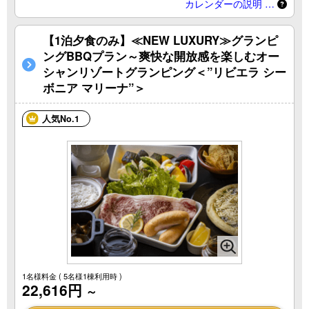
カレンダーの説明 …
【1泊夕食のみ】≪NEW LUXURY≫グランピ
ングBBQプラン～爽快な開放感を楽しむオー
シャンリゾートグランピング＜”リビエラ シー
ボニア マリーナ”＞
人気No.1
1名様料金
( 5名様1棟利用時 )
22,616円
～