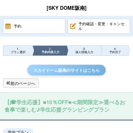
[SKY DOME阪南]
予約確認・変更・キャンセ
予約
ル
1
2
3
4
プラン選択
予約内容入力
個人情報入力
予約完了
スカイドーム阪南のサイトはこちら
前のページへ
【🎓学生応援】■10％OFF■≪期間限定≫選べるお
食事で楽しむ♪学生応援グランピングプラン
学生プラン