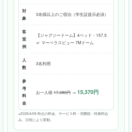
対
3名様以上のご宿泊（学生証提示必須）
象
客
【ジャグジードーム】4ベッド・157.5
室
㎡ マーベラスビュー 7Mドーム
例
人
3名利用
数
参
考
15,370円
お一人様
17,080円
→
料
金
※2026/4/06 時点の料金。サービス料・消費税・特典料込
み。日程により変動。