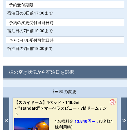
予約受付期限
宿泊日の3日前17:00まで
予約の変更受付可能日時
宿泊日の7日前19:00まで
キャンセル受付可能日時
宿泊日の7日前19:00まで
棟の空き状況から宿泊日を選択
棟の変更
【スカイドーム】4ベッド・148.5㎡
【
＜”standard”＞マーベラスビュー・7Mドームテン
＜
ト
1
Previous
N
1名様料金
13,840円～ ,
(3名様1
棟利用時)