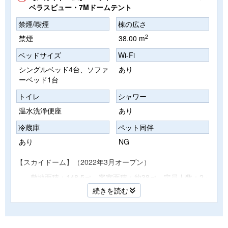
ベラスビュー・7Mドームテント
禁煙/喫煙
棟の広さ
2
禁煙
38.00 m
ベッドサイズ
Wi-Fi
シングルベッド4台、ソファ
あり
ーベッド1台
トイレ
シャワー
温水洗浄便座
あり
冷蔵庫
ペット同伴
あり
NG
【スカイドーム】（2022年3月オープン）
敷地面積：148.5㎡ 客室面積：約38㎡ 定員人数：2～
5名
続きを読む
シングルベッド4台、ソファーベッド1台
エアコン Wi-Fi 専用BBQスペース、シャワーブー