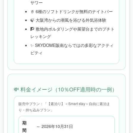
サワー
🥤 6種のソフトドリンクが無料のナイトバー
🍃 大阪湾からの潮風を浴びる外気浴体験
🧗 敷地内ボルダリングや展望台までのプチト
レッキング
✨ SKYDOME阪南ならではの多彩なアクティ
ビティ
💸 料金イメージ（10％OFF適用時の一例）
販売中プラン：「【素泊り】＜Smart stay＞自由に素泊ま
り・持ち込みプラン」
期
～ 2026年10月31日
間