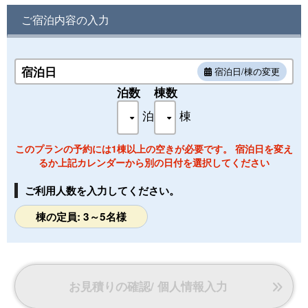
ス、トイレ
ご宿泊内容の入力
眼下には大阪一円を臨む絶景。刻一刻と遷ろう大阪湾の情景
と共に過ごす1棟貸切タイプのドームテントです。
冷暖房完備の直径7Mのドームテントは快適そのもの。
宿泊日
宿泊日/棟の変更
テントに隣接して食事スペース、個別トイレを設けて高いプ
ライベート空間をご用意しております
泊数
棟数
泊
棟
このプランの予約には1棟以上の空きが必要です。 宿泊日を変え
るか上記カレンダーから別の日付を選択してください
ご利用人数を入力してください。
棟の定員: 3～5名様
お見積りの確認/ 個人情報入力