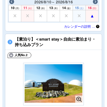
2026/8/10～ 2026/8/16
10
11
12
13
14
15
16
(月)
(火)
(水)
(木)
(金)
(土)
(日)
カレンダーの説明 …
【素泊り】＜smart stay＞自由に素泊まり・
持ち込みプラン
人気No.2