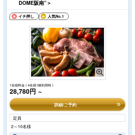
DOME阪南”＞
イチ押し
人気No.1
1名様料金
( 4名様1棟利用時 )
28,780円
～
詳細/ご予約
定員
2～10名様