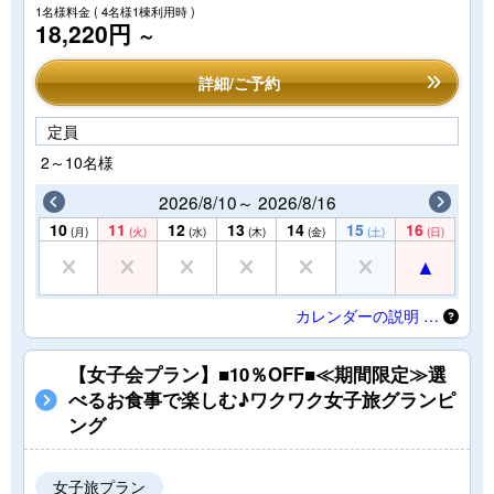
1名様料金
( 4名様1棟利用時 )
18,220円
～
詳細/ご予約
定員
2～10名様
2026/8/10～ 2026/8/16
10
11
12
13
14
15
16
(月)
(火)
(水)
(木)
(金)
(土)
(日)
カレンダーの説明 …
【女子会プラン】■10％OFF■≪期間限定≫選
べるお食事で楽しむ♪ワクワク女子旅グランピ
ング
女子旅プラン