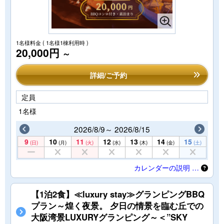
1名様料金
( 1名様1棟利用時 )
20,000円
～
詳細/ご予約
定員
1名様
2026/8/9～ 2026/8/15
9
10
11
12
13
14
15
(日)
(月)
(火)
(水)
(木)
(金)
(土)
カレンダーの説明 …
【1泊2食】≪luxury stay≫グランピングBBQ
プラン～煌く夜景。 夕日の情景を臨む丘での
大阪湾景LUXURYグランピング～＜”SKY