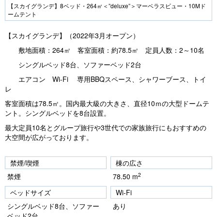
Pr
N
【スカイグランデ】8ベッド・264㎡＜”deluxe”＞マーベラスビュー・10Mド
ームテント
e
e
vi
xt
【スカイグランデ】（2022年3月オープン）
o
敷地面積：264㎡ 客室面積：約78.5㎡ 定員人数：2～10名
u
シングルベッド8台、ソファーベッド2台
s
エアコン Wi-Fi 専用BBQスペース、シャワーブース、トイ
レ
客室面積は78.5㎡。国内最大級の大きさ、直径10ｍの大型ドームテ
ント。シングルベッドを8台設置。
最大定員10名とグループ旅行や3世代での家族旅行にもおすすめの
大空間が広がっております。
禁煙/喫煙
棟の広さ
2
禁煙
78.50 m
ベッドサイズ
Wi-Fi
シングルベッド8台、ソファー
あり
ベッド2台