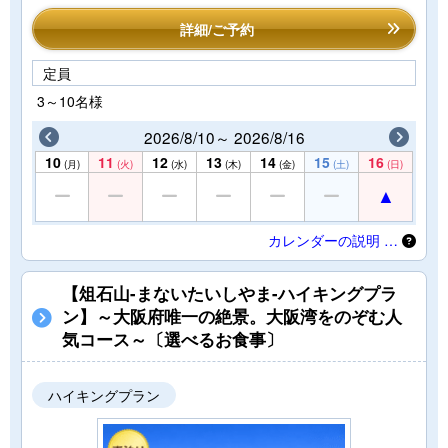
詳細/ご予約
定員
3～10名様
2026/8/10～ 2026/8/16
10
11
12
13
14
15
16
(月)
(火)
(水)
(木)
(金)
(土)
(日)
カレンダーの説明 …
【俎石山-まないたいしやま-ハイキングプラ
ン】～大阪府唯一の絶景。大阪湾をのぞむ人
気コース～〔選べるお食事〕
ハイキングプラン