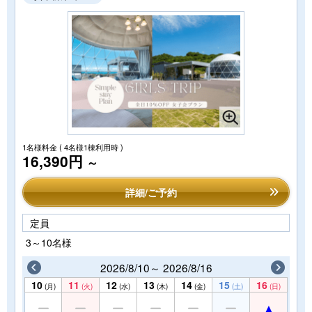
1名様料金
( 4名様1棟利用時 )
16,390円
～
詳細/ご予約
定員
3～10名様
2026/8/10～ 2026/8/16
10
11
12
13
14
15
16
(月)
(火)
(水)
(木)
(金)
(土)
(日)