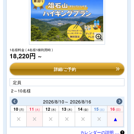
1名様料金
( 4名様1棟利用時 )
18,220円
～
詳細/ご予約
定員
2～10名様
2026/8/10～ 2026/8/16
10
11
12
13
14
15
16
(月)
(火)
(水)
(木)
(金)
(土)
(日)
カレンダーの説明 …