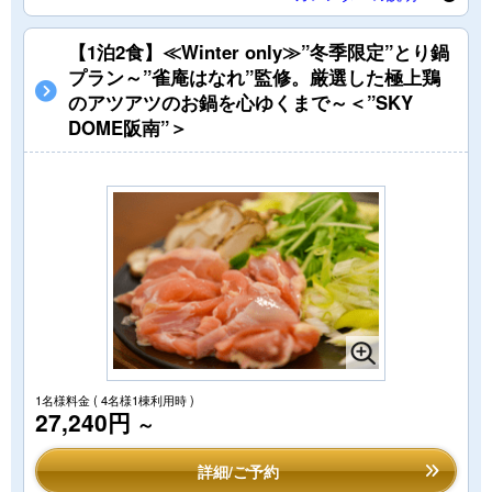
【1泊2食】≪Winter only≫”冬季限定”とり鍋
プラン～”雀庵はなれ”監修。厳選した極上鶏
のアツアツのお鍋を心ゆくまで～＜”SKY
DOME阪南”＞
1名様料金
( 4名様1棟利用時 )
27,240円
～
詳細/ご予約