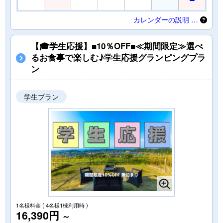
カレンダーの説明 …
【🎓学生応援】■10％OFF■≪期間限定≫選べ
るお食事で楽しむ♪学生応援グランピングプラ
ン
学生プラン
1名様料金
( 4名様1棟利用時 )
16,390円
～