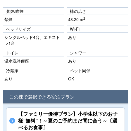
禁煙/喫煙
棟の広さ
2
禁煙
43.20 m
ベッドサイズ
Wi-Fi
シングルベッド4台、エキスト
あり
ラ1台
トイレ
シャワー
温水洗浄便座
あり
冷蔵庫
ペット同伴
あり
OK
この棟で選択できる宿泊プラン
【ファミリー優待プラン】小学生以下のお子
様”無料”！～夏のご予約まだ間に合う～〔選
べるお食事〕