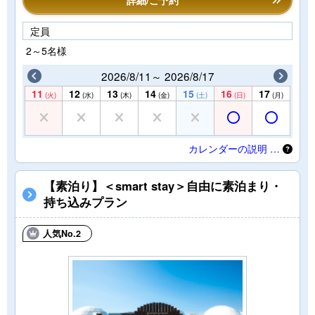
詳細/ご予約
定員
2～5名様
2026/8/11～ 2026/8/17
11
12
13
14
15
16
17
(火)
(水)
(木)
(金)
(土)
(日)
(月)
カレンダーの説明 …
【素泊り】＜smart stay＞自由に素泊まり・
持ち込みプラン
人気No.2