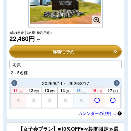
1名様料金
( 3名様1棟利用時 )
22,480円
～
詳細/ご予約
定員
2～5名様
2026/8/11～ 2026/8/17
11
12
13
14
15
16
17
(火)
(水)
(木)
(金)
(土)
(日)
(月)
カレンダーの説明 …
【女子会プラン】■10％OFF■≪期間限定≫選