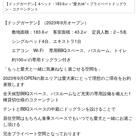
Pr
N
【ドッグガーデン】4ベッド・183.6㎡＜”愛犬ok”＞プライベートドッグラ
ン・コクーンテント
e
e
vi
xt
【ドッグガーデン】（2023年9月オープン）
o
敷地面積：183.6㎡ 客室面積：43.2㎡ 定員人数：2～5名
u
シングルベッド4台、エキストラ1台
s
エアコン Wi-Fi 専用BBQスペース、バスルーム、トイレ
約100㎡の専用ドッグラン付き
「もっと愛犬と一緒に気兼ねなく過ごせる空間を」
2023年9月OPENの新エリアは愛犬家にとって理想のご滞在をお約
束致します
全天候型BBQスペース、バスルームなど充実の専用設備を備えた1
棟貸切仕様のコクーンテント
テントとBBQスペースの中庭にドッグランを設けることで
居住空間はもちろん食事スペースでもいつでも愛犬と一緒にお過ご
し頂ける
完全プライベート空間となっております