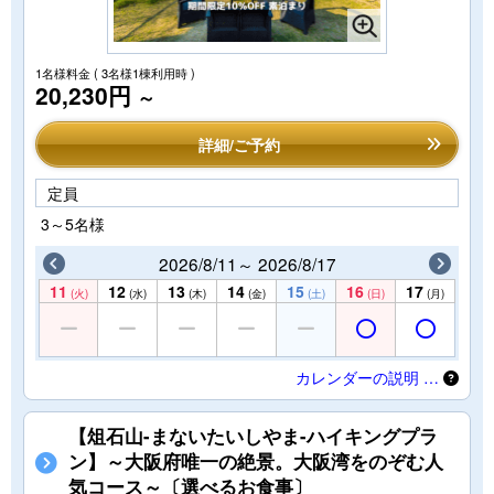
1名様料金
( 3名様1棟利用時 )
20,230円
～
詳細/ご予約
定員
3～5名様
2026/8/11～ 2026/8/17
11
12
13
14
15
16
17
(火)
(水)
(木)
(金)
(土)
(日)
(月)
カレンダーの説明 …
【俎石山-まないたいしやま-ハイキングプラ
ン】～大阪府唯一の絶景。大阪湾をのぞむ人
気コース～〔選べるお食事〕