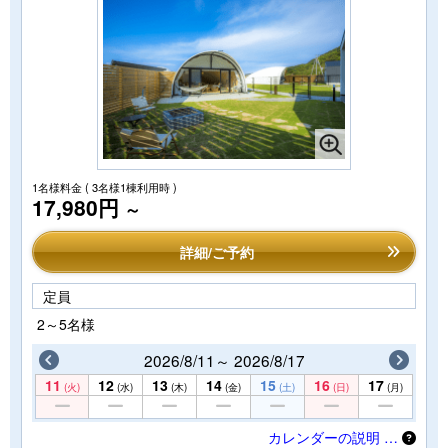
1名様料金
( 3名様1棟利用時 )
17,980円
～
詳細/ご予約
定員
2～5名様
2026/8/11～ 2026/8/17
11
12
13
14
15
16
17
(火)
(水)
(木)
(金)
(土)
(日)
(月)
カレンダーの説明 …