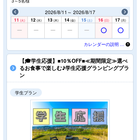
3～5名様
2026/8/11～ 2026/8/17
11
12
13
14
15
16
17
(火)
(水)
(木)
(金)
(土)
(日)
(月)
カレンダーの説明 …
【🎓学生応援】■10％OFF■≪期間限定≫選べ
るお食事で楽しむ♪学生応援グランピングプラ
ン
学生プラン