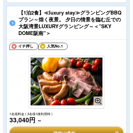
【1泊2食】≪luxury stay≫グランピングBBQ
プラン～煌く夜景。 夕日の情景を臨む丘での
大阪湾景LUXURYグランピング～＜”SKY
DOME阪南”＞
イチ押し
人気No.1
1名様料金
( 3名様1棟利用時 )
33,040円
～