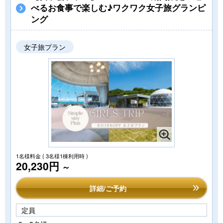
べるお食事で楽しむ♪ワクワク女子旅グランピ
ング
女子旅プラン
1名様料金
( 3名様1棟利用時 )
20,230円
～
詳細/ご予約
定員