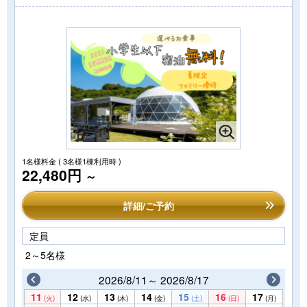
1名様料金
( 3名様1棟利用時 )
22,480円
～
詳細/ご予約
定員
2～5名様
2026/8/11～ 2026/8/17
11
12
13
14
15
16
17
(火)
(水)
(木)
(金)
(土)
(日)
(月)