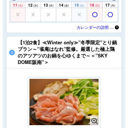
11
12
13
14
15
16
17
(火)
(水)
(木)
(金)
(土)
(日)
(月)
カレンダーの説明 …
【1泊2食】≪Winter only≫”冬季限定”とり鍋
プラン～”雀庵はなれ”監修。厳選した極上鶏
のアツアツのお鍋を心ゆくまで～＜”SKY
DOME阪南”＞