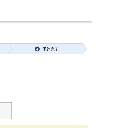
予約完了
4