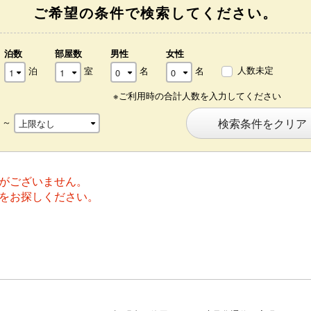
ご希望の条件で検索してください。
泊数
部屋数
男性
女性
人数未定
泊
室
名
名
※ご利用時の合計人数を入力してください
～
検索条件をクリア
がございません。
をお探しください。