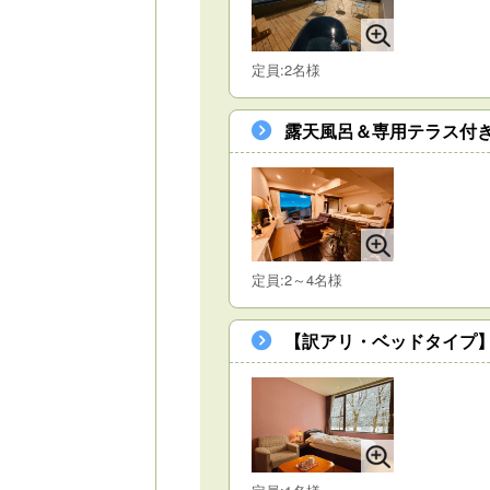
定員:2名様
露天風呂＆専用テラス付き
定員:2～4名様
【訳アリ・ベッドタイプ】