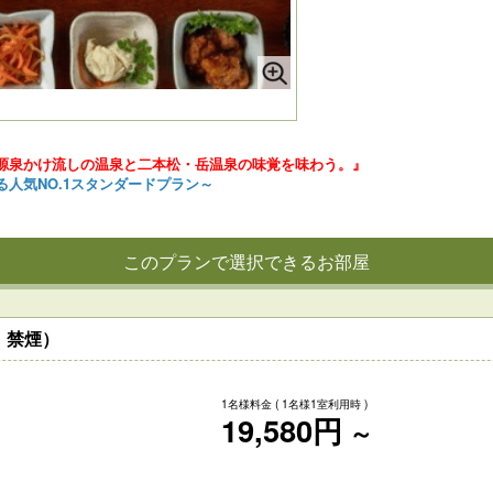
源泉かけ流しの温泉と二本松・岳温泉の味覚を味わう。』
人気NO.1スタンダードプラン～
このプランで選択できるお部屋
｜禁煙）
1名様料金
( 1名様1室利用時 )
19,580円
～