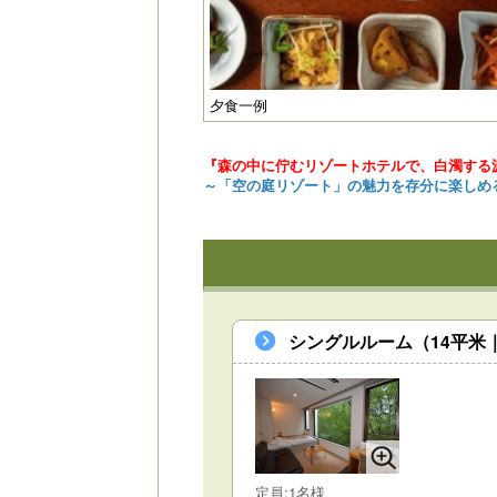
夕食一例
『森の中に佇むリゾートホテルで、白濁する
～「空の庭リゾート」の魅力を存分に楽しめる
シングルルーム（14平米
定員:1名様