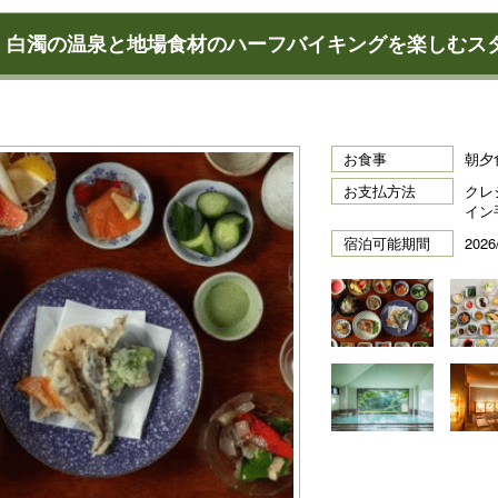
1】白濁の温泉と地場食材のハーフバイキングを楽しむス
お食事
朝夕
お支払方法
クレ
イン
宿泊可能期間
2026