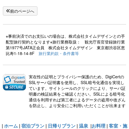
前のページへ
※事前決済でのお支払いの場合は、株式会社タイムデザインとの手
配型旅行契約となります※旅行業務取扱： 観光庁長官登録旅行業
第1977号JATA正会員 株式会社タイムデザイン 東京都渋谷区恵
比寿1-18-14-8F
旅行業約款・条件書等
実在性の証明とプライバシー保護のため、DigiCertの
SSLサーバ証明書を使用し、SSL暗号化通信を実現し
ています。サイトシールのクリックにより、サーバ証
明書の検証結果をご確認ください。SSLによる暗号化
通信を利用すれば第三者によるデータの盗用や改ざん
を防止し、より安全にご利用いただくことが出来ます
|
ホーム
|
宿泊プラン
|
日帰りプラン
|
温泉
|
お料理
|
客室・施