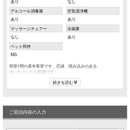
あり
なし
アルコール消毒液
空気清浄機
あり
あり
マッサージチェアー
冷蔵庫
なし
あり
ペット同伴
NG
和室1間の基本客室です。広縁、踏み込みのある
ゆったりしたお部屋です。
続きを読む
【客室】基本和室【12畳】
和室12畳/踏込/広縁/バス/トイレ付（洗浄機能付）
【定員】1名〜5名
ご宿泊内容の入力
【客室設備】
〇無料WIFI完備〇
テレビ/ケーブルＴＶ/電話/湯沸かしポット
お茶セット/冷蔵庫/ドライヤー/スリッパ/金庫