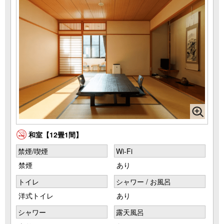
和室【12畳1間】
禁煙/喫煙
Wi-Fi
禁煙
あり
トイレ
シャワー / お風呂
洋式トイレ
あり
シャワー
露天風呂