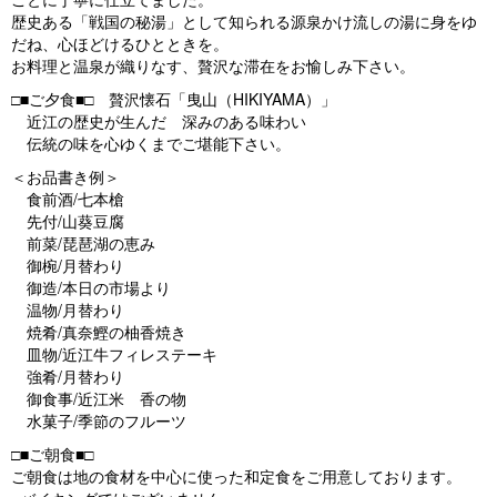
歴史ある「戦国の秘湯」として知られる源泉かけ流しの湯に身をゆ
s
だね、心ほどけるひとときを。
お料理と温泉が織りなす、贅沢な滞在をお愉しみ下さい。
□■ご夕食■□ 贅沢懐石「曳山（HIKIYAMA）」
近江の歴史が生んだ 深みのある味わい
伝統の味を心ゆくまでご堪能下さい。
＜お品書き例＞
食前酒/七本槍
先付/山葵豆腐
前菜/琵琶湖の恵み
御椀/月替わり
御造/本日の市場より
温物/月替わり
焼肴/真奈鰹の柚香焼き
皿物/近江牛フィレステーキ
強肴/月替わり
御食事/近江米 香の物
水菓子/季節のフルーツ
□■ご朝食■□
ご朝食は地の食材を中心に使った和定食をご用意しております。