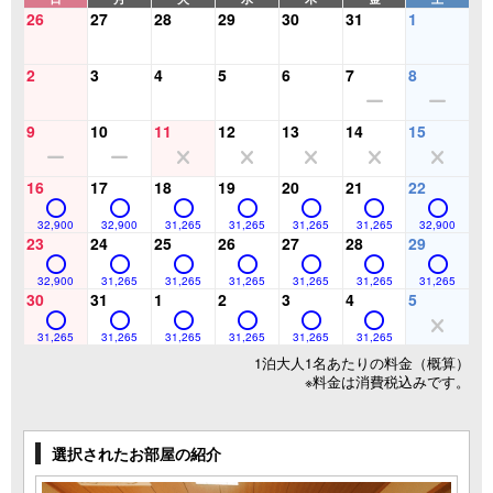
26
27
28
29
30
31
1
2
3
4
5
6
7
8
9
10
11
12
13
14
15
16
17
18
19
20
21
22
32,900
32,900
31,265
31,265
31,265
31,265
32,900
23
24
25
26
27
28
29
32,900
31,265
31,265
31,265
31,265
31,265
31,265
30
31
1
2
3
4
5
31,265
31,265
31,265
31,265
31,265
31,265
1泊大人1名あたりの料金（概算）
※料金は消費税込みです。
選択されたお部屋の紹介