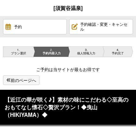
[須賀谷温泉]
予約確認・変更・キャンセ
予約
ル
1
2
3
4
プラン選択
予約内容入力
個人情報入力
予約完了
ご予約は当サイトが最もお得です
前のページへ
【近江の華が咲く♪】素材の味にこだわる◇至高の
おもてなし懐石◇贅沢プラン！◆曳山
（HIKIYAMA）◆