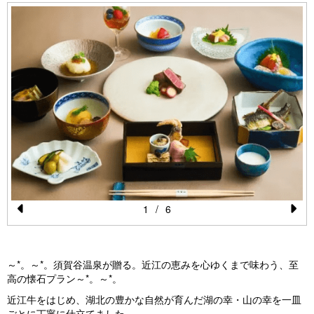
1
/
6
Pr
N
e
e
～*。～*。須賀谷温泉が贈る。近江の恵みを心ゆくまで味わう、至
vi
xt
高の懐石プラン～*。～*。
o
近江牛をはじめ、湖北の豊かな自然が育んだ湖の幸・山の幸を一皿
u
ごとに丁寧に仕立てました。