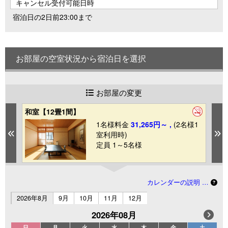
キャンセル受付可能日時
宿泊日の2日前23:00まで
お部屋の空室状況から宿泊日を選択
お部屋の変更
和室【12畳1間】
ペ
1
1名様料金
31,265円～ ,
(2名様1
Previous
N
室利用時)
定員 1～5名様
カレンダーの説明 …
2026年8月
9月
10月
11月
12月
2026年08月
日
月
火
水
木
金
土