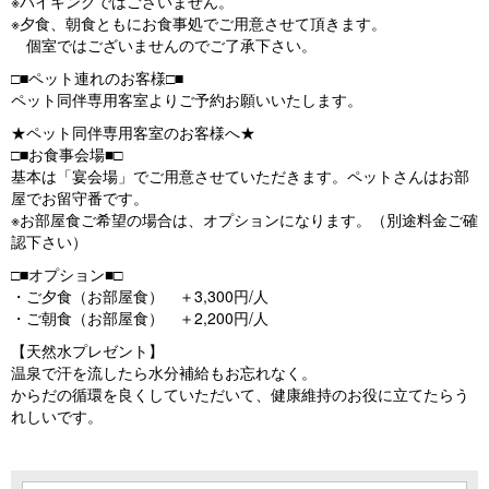
※バイキングではございません。
※夕食、朝食ともにお食事処でご用意させて頂きます。
個室ではございませんのでご了承下さい。
□■ペット連れのお客様□■
ペット同伴専用客室よりご予約お願いいたします。
★ペット同伴専用客室のお客様へ★
□■お食事会場■□
基本は「宴会場」でご用意させていただきます。ペットさんはお部
屋でお留守番です。
※お部屋食ご希望の場合は、オプションになります。（別途料金ご確
認下さい）
□■オプション■□
・ご夕食（お部屋食） ＋3,300円/人
・ご朝食（お部屋食） ＋2,200円/人
【天然水プレゼント】
温泉で汗を流したら水分補給もお忘れなく。
からだの循環を良くしていただいて、健康維持のお役に立てたらう
れしいです。