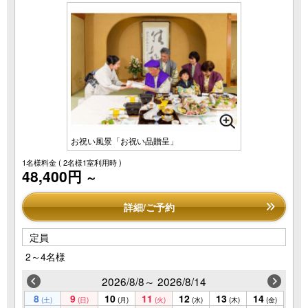
お祝い風景「お祝い品贈呈」
1名様料金
( 2名様1室利用時 )
48,400円
～
詳細/ご予約
定員
2～4名様
2026/8/8～ 2026/8/14
8
9
10
11
12
13
14
(土)
(日)
(月)
(火)
(水)
(木)
(金)