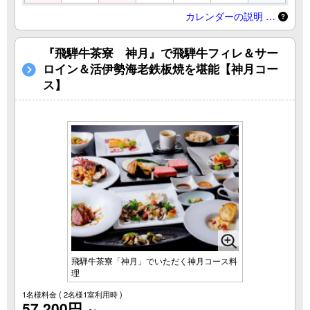
カレンダーの説明 …
『飛騨牛茶寮 神月』で飛騨牛フィレ＆サー
ロイン＆活伊勢海老鉄板焼を堪能【神月コー
ス】
飛騨牛茶寮「神月」でいただく神月コース料
理
1名様料金
( 2名様1室利用時 )
57,200円
～