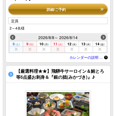
詳細/ご予約
定員
2～4名様
2026/8/8～ 2026/8/14
8
9
10
11
12
13
14
(土)
(日)
(月)
(火)
(水)
(木)
(金)
カレンダーの説明 …
【厳選料理★★】飛騨牛サーロイン＆鮪とろ
等5点盛お刺身＆『銀の朏(みかづき)』♪