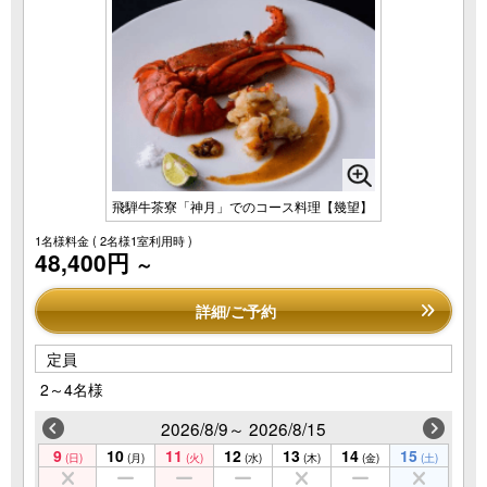
飛騨牛茶寮「神月」でのコース料理【幾望】
1名様料金
( 2名様1室利用時 )
48,400円
～
詳細/ご予約
定員
2～4名様
2026/8/9～ 2026/8/15
9
10
11
12
13
14
15
(日)
(月)
(火)
(水)
(木)
(金)
(土)