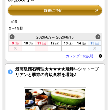
詳細/ご予約
定員
2～4名様
2026/8/9～ 2026/8/15
9
10
11
12
13
14
15
(日)
(月)
(火)
(水)
(木)
(金)
(土)
カレンダーの説明 …
最高級懐石料理★★★★★飛騨牛シャトーブ
リアンと季節の高級食材を堪能♪