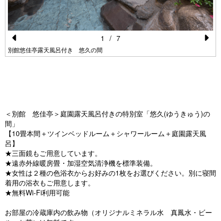
1
/
7
Pr
N
別館悠佳亭露天風呂付き 悠久の間
e
e
の
vi
xt
o
u
＜別館 悠佳亭＞庭園露天風呂付きの特別室「悠久(ゆうきゅう)の
s
間」
【10畳本間＋ツインベッドルーム＋シャワールーム＋庭園露天風
呂】
★三面鏡もご用意しています。
★遠赤外線暖房畳・加湿空気清浄機を標準装備。
★女性は２種の色浴衣からお好みの1枚をお選びください。別に寝間
着用の浴衣もご用意します。
★無料Wi-Fi利用可能
お部屋の冷蔵庫内の飲み物（オリジナルミネラル水 真鳳水・ビー