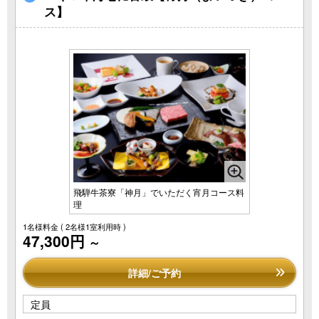
ス】
BEST RATE
保証
公式HPからのご予約が一番お得です
宿泊のご予約
日帰りプラン
お問い合わせ
飛騨牛茶寮「神月」でいただく宵月コース料
理
1名様料金
( 2名様1室利用時 )
47,300円
～
詳細/ご予約
定員