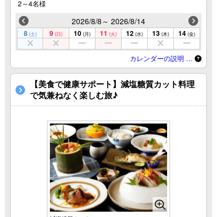
2～4名様
2026/8/8～ 2026/8/14
8
9
10
11
12
13
14
(土)
(日)
(月)
(火)
(水)
(木)
(金)
カレンダーの説明 …
【美食で健康サポート】減塩糖質カット料理
で気兼ねなく楽しむ旅♪