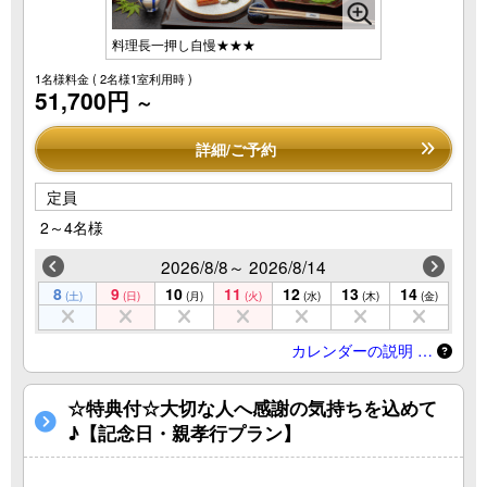
料理長一押し自慢★★★
1名様料金
( 2名様1室利用時 )
51,700円
～
詳細/ご予約
定員
2～4名様
2026/8/8～ 2026/8/14
8
9
10
11
12
13
14
(土)
(日)
(月)
(火)
(水)
(木)
(金)
カレンダーの説明 …
☆特典付☆大切な人へ感謝の気持ちを込めて
♪【記念日・親孝行プラン】