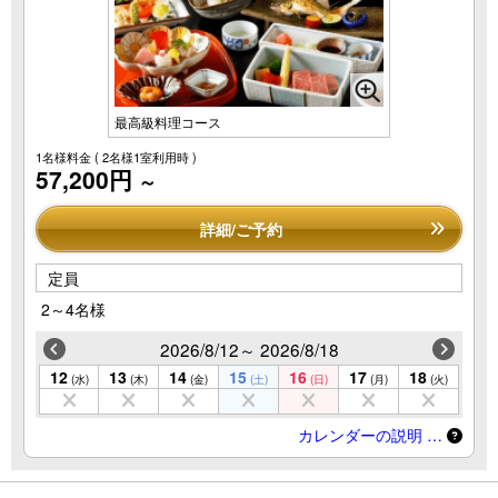
最高級料理コース
1名様料金
( 2名様1室利用時 )
57,200円
～
詳細/ご予約
定員
2～4名様
2026/8/12～ 2026/8/18
12
13
14
15
16
17
18
(水)
(木)
(金)
(土)
(日)
(月)
(火)
カレンダーの説明 …