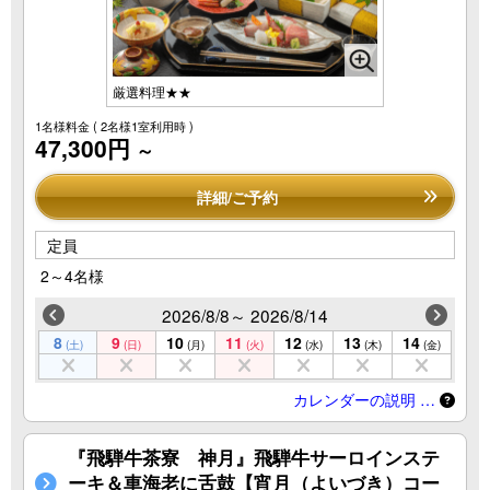
HOME
館内施設
水鳳園の魅力
アクセス
厳選料理★★
お料理
下呂温泉街歩き/周辺観光
1名様料金
( 2名様1室利用時 )
47,300円
～
飛騨牛茶寮 神月
お知らせ
詳細/ご予約
お部屋
お問い合わせ
定員
温泉
よくあるご質問
2～4名様
フォトギャラリー
2026/8/8～ 2026/8/14
会員登録
8
9
10
11
12
13
14
(土)
(日)
(月)
(火)
(水)
(木)
(金)
会員規約
プライバシーポリシー/
カレンダーの説明 …
キャンセルポリシー
下呂温泉の天気予報
『飛騨牛茶寮 神月』飛騨牛サーロインステ
ーキ＆車海老に舌鼓【宵月（よいづき）コー