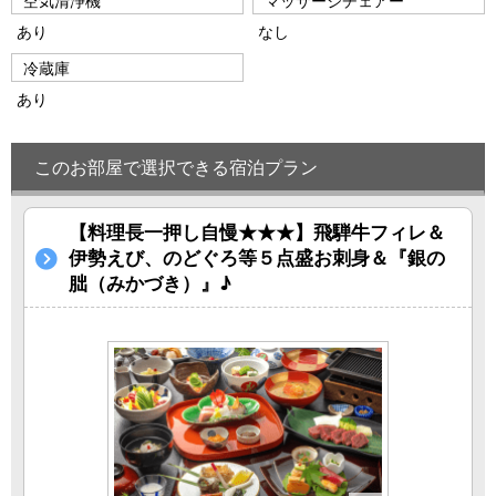
空気清浄機
マッサージチェアー
あり
なし
冷蔵庫
あり
このお部屋で選択できる宿泊プラン
【料理長一押し自慢★★★】飛騨牛フィレ＆
伊勢えび、のどぐろ等５点盛お刺身＆『銀の
朏（みかづき）』♪