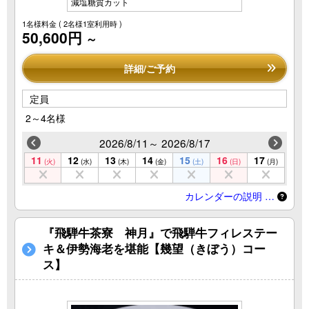
減塩糖質カット
1名様料金
( 2名様1室利用時 )
50,600円
～
詳細/ご予約
定員
2～4名様
2026/8/11～ 2026/8/17
11
12
13
14
15
16
17
(火)
(水)
(木)
(金)
(土)
(日)
(月)
カレンダーの説明 …
『飛騨牛茶寮 神月』で飛騨牛フィレステー
キ＆伊勢海老を堪能【幾望（きぼう）コー
ス】