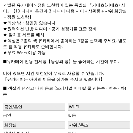
＜별관 유카테이＞정원 노천탕이 있는 특별실 「카에츠(카에츠) 사
s
이」【10 다다미 혼간과 3 다다미 다음 사이＋샤워룸＋샤워 화장실
＋정원 노천탕】
★의상 방・삼면경 있습니다.
★원적외선 난방 다다미・공기 청정기를 표준 장비.
★ 말차용 세트를 배치.
★여성은 2종의 색 유카타에서 좋아하는 1장을 선택해 주세요. 별도
로 잠 착용 유카타도 준비합니다.
★무료 Wi-Fi 이용 가능
■유카테이 전용 전세탕【몽상의 탕】을 좋아하는 시간에 부디.
비어 있으면 시간 제한없이 무료로 사용할 수 있습니다.
【유카테이는 아이의 이용을 삼가해 주시고 있습니다】
■ 객실의 냉장고 내의 음료 (오리지널 미네랄 물 진봉수 · 맥주 · 차)
는
금연/흡연
Wi-Fi
금연
있음
화장실
샤워 /욕조