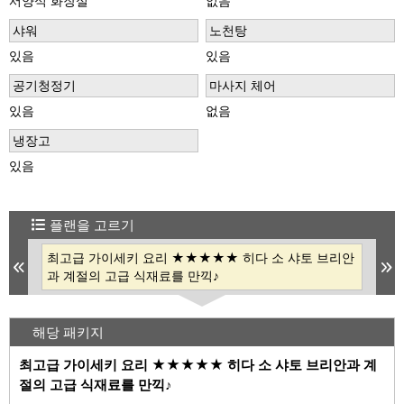
서양식 화장실
없음
샤워
노천탕
있음
있음
공기청정기
마사지 체어
있음
없음
냉장고
있음
플랜을 고르기
이세
최고급 가이세키 요리 ★★★★★ 히다 소 샤토 브리안
【
Previous
N
"♪
과 계절의 고급 식재료를 만끽♪
새우
해당 패키지
최고급 가이세키 요리 ★★★★★ 히다 소 샤토 브리안과 계
절의 고급 식재료를 만끽♪