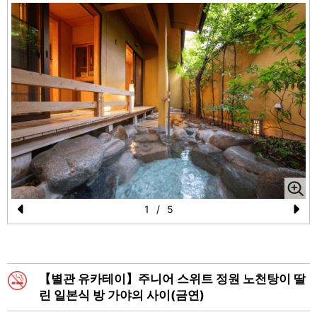
1
/
5
Pr
N
e
e
vi
xt
【별관 유카테이】주니어 스위트 정원 노천탕이 딸
o
린 일본식 방 가야의 사이(금연)
u