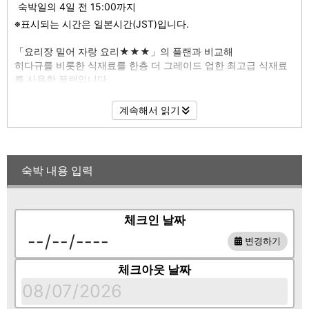
숙박일의 4일 전 15:00까지
※표시되는 시간은 일본시간(JST)입니다.
「요리장 밀어 자랑 요리★★★」의 플랜과 비교해
히다규를 비롯한 식재료를 한층 더 그레이드 업한 최고급 식재료
를 사용한 플랜입니다.
히다 소는 최고급 부위 인 "샤토 브리안"을 사용합니다.
계속해서 읽기
여름에는 기후현 군상의 전국 은행 은어 그랑프리 V4를 획득하고
있는 "와라 은어"
가을에는 고급 식재료 「송이버섯」을 사용합니다.
질 높은 요리를 드시고 싶은 고객에게는 특히 추천합니다 ♪
숙박 내용 입력
【식사 장소】
2022년 3월 10일(목) 오픈의 새로운 식사처 「향차안 하나카」
또는 「차 기숙사 로로안」에서 준비하겠습니다. 어느쪽이나 희망
체크인 날짜
은 묻습니다만, 지정은 할 수 없기 때문에 양해 바랍니다 없습니
다. (본관 스위트 룸 호나비 난간 또는 본관 연대초 동안만 방식이
변경하기
됩니다. 식사처에 빈 공간이 있는 경우는 식사처에의 안내를 하는
경우도 있습니다.)
체크아웃 날짜
■방■
다양한 객실 타입이 있으므로 객실 정보의 내용을 확인하십시오.