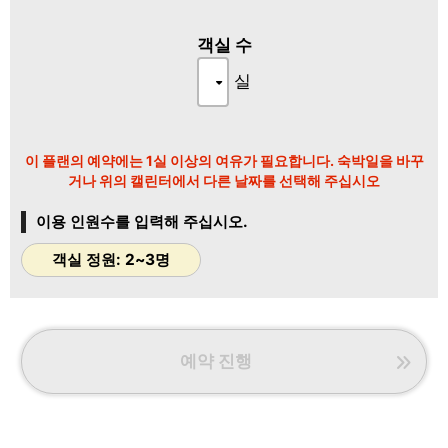
【유카테이는 초등학생 이하의 어린이의 이용은 받을 수 없습니
다】
객실 수
■게로 온천 대욕장 외 목욕의 설명 ■
1, 게로 온천을 만끽할 수 있는 내탕, 게로 후지를 일망할 수 있는
실
전망 노천탕입니다.
※일본 3명천 「게로 온천」은 피부에 부드럽고 매끄러운 온천으
로, 온천 후 피부의 매끈매끈감을 체감하실 수 있습니다.
2, 마이크로 버블 전세 노천탕 “기미노유”(45분/2000엔)
이 플랜의 예약에는 1실 이상의 여유가 필요합니다. 숙박일을 바꾸
거나 위의 캘린터에서 다른 날짜를 선택해 주십시오
<기타>
당관에는 【연초의 자판기】가 없습니다.
이용 인원수를 입력해 주십시오.
흡연됩니다 고객은, 아무쪼록, 관외에서 구입해 주시도록 협력 부
탁 말씀드립니다.
객실 정원: 2~3명
로비는 완전 분연으로 흡연 애호가에게는 객실을 준비하고 있습니
다.
예약 진행