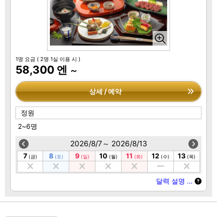
1명 요금
( 2명 1실 이용 시 )
58,300 엔
～
상세 / 예약
정원
2~6명
2026/8/7～ 2026/8/13
7
8
9
10
11
12
13
(금)
(토)
(일)
(월)
(화)
(수)
(목)
달력 설명 …