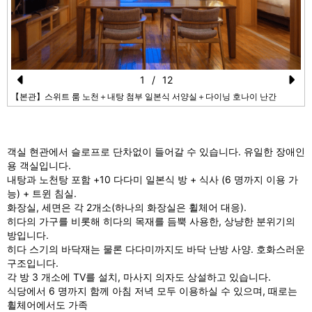
1
/
12
Pr
N
【본관】스위트 룸 노천＋내탕 첨부 일본식 서양실＋다이닝 호나이 난간
e
e
vi
xt
객실 현관에서 슬로프로 단차없이 들어갈 수 있습니다. 유일한 장애인
o
용 객실입니다.
u
내탕과 노천탕 포함 +10 다다미 일본식 방 + 식사 (6 명까지 이용 가
능) + 트윈 침실.
s
화장실, 세면은 각 2개소(하나의 화장실은 휠체어 대응).
히다의 가구를 비롯해 히다의 목재를 듬뿍 사용한, 상냥한 분위기의
방입니다.
히다 스기의 바닥재는 물론 다다미까지도 바닥 난방 사양. 호화스러운
구조입니다.
각 방 3 개소에 TV를 설치, 마사지 의자도 상설하고 있습니다.
식당에서 6 명까지 함께 아침 저녁 모두 이용하실 수 있으며, 때로는
휠체어에서도 가족