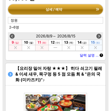
상세 / 예약
정원
2~6명
2026/8/9～ 2026/8/15
9
10
11
12
13
14
15
(일)
(월)
(화)
(수)
(목)
(금)
(토)
달력 설명 …
【요리장 밀어 자랑 ★★★】 히다 쇠고기 필레
& 이세 새우, 목구멍 등 5 점 모듬 회 & "은의 국
화 (미카즈키)"♪