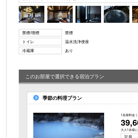
禁煙/喫煙
禁煙
トイレ
温水洗浄便座
冷蔵庫
あり
このお部屋で選択できる宿泊プラン
季節の料理プラン
1名様料金
(
39,
大人1名様に
定員