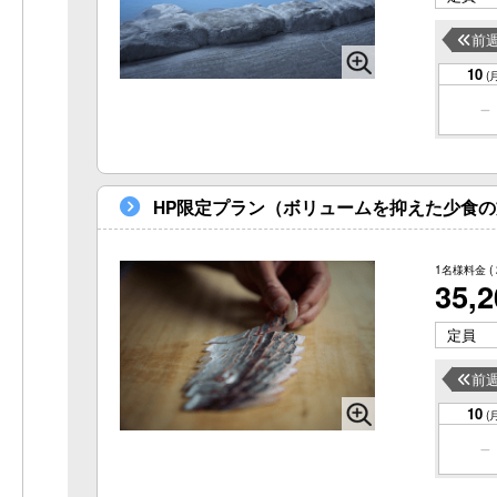
前
10
(
HP限定プラン（ボリュームを抑えた少食
1名様料金
(
35,
定員
前
10
(