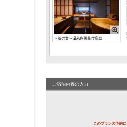
～波の音～温泉内風呂付客室
ご宿泊内容の入力
このプランの予約に