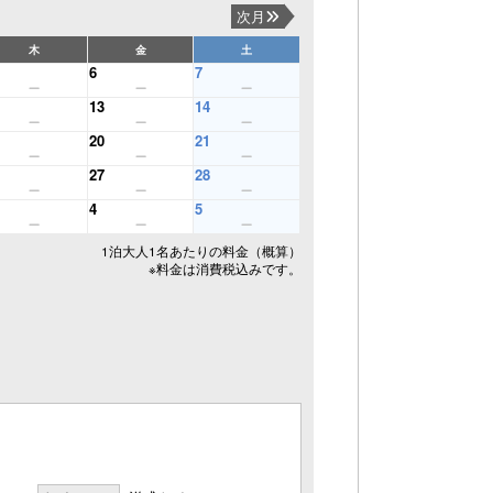
次月
木
金
土
6
7
13
14
20
21
27
28
4
5
1泊大人1名あたりの料金（概算）
※料金は消費税込みです。