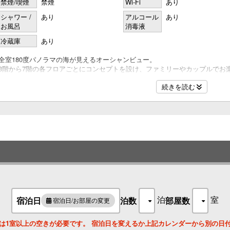
禁煙/喫煙
禁煙
Wi-Fi
あり
シャワー /
あり
アルコール
あり
お風呂
消毒液
冷蔵庫
あり
全室180度パノラマの海が見えるオーシャンビュー。
3階から7階の各フロアごとにコンセプトを設け、ファミリーやカップルでお
窓の向こうに広がる穏やかな海を身近に感じながら、淡路島のゆったりとし
続きを読む
オーシャンビューの客室を贅沢にお楽しみいただける、温泉内風呂付客室で
温泉と海一望の景色をご滞在中ずっとお楽しみいただくことをコンセプトに
当館の客室で唯一洲本温泉「うるおいの湯」を内風呂まで引いております。
大きな一枚板の窓からは、紀淡海峡が一望でき、時間ごとに移り変わる海の
冷蔵庫の飲料は無料でご利用いただけます。
定員：4名 間取り：41㎡ 階数：6階
泊
室
宿泊日
泊数
部屋数
宿泊日/お部屋の変更
は1室以上の空きが必要です。 宿泊日を変えるか上記カレンダーから別の日