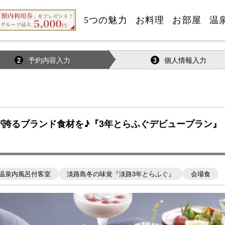
5つの魅力
お料理
お部屋
温
予約内容入力
個人情報入力
2
3
が誇るブランド食材を♪『3年とらふぐデビュープラン
温泉内風呂付客室
淡路島冬の味覚『淡路3年とらふぐ』
会場食