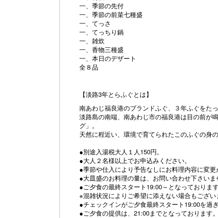
一、季節の先付
一、季節の前菜七種盛
一、てっさ
一、てっちり鍋
一、雑炊
一、香物三種盛
一、本日のデザート
全８品
【淡路3年とらふぐとは】
南あわじ福良港のブランドふぐ、３年ふぐをた
淡路島の南端、南あわじ市の福良港は目の前が
グ」。
天然に程近い、環境で育てられたこのふぐの身
●別途入湯税大人１人150円。
●大人２名様以上でお申込みください。
●季節や仕入により予告なしにお料理内容に変更
●大皿盛のお料理の量は、お問い合わせ下さいま
●ご夕食の最終スタート19:00～となっておりま
※混雑状況によりご希望に添えない場合もござい
●チェックインがご夕食最終スタート19:00を
●ご夕食の提供は、21:00までとなっております