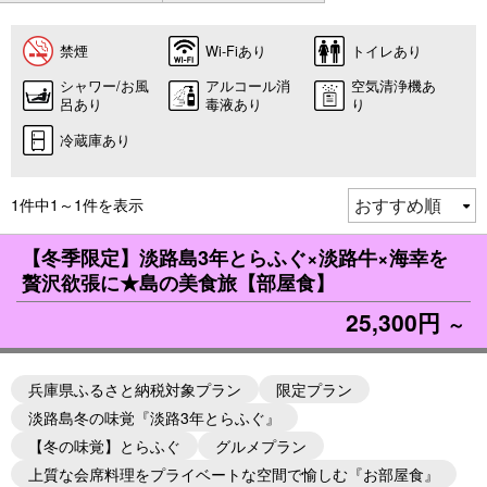
禁煙
Wi-Fiあり
トイレあり
シャワー/お風
アルコール消
空気清浄機あ
呂あり
毒液あり
り
冷蔵庫あり
1件中1～1件を表示
【冬季限定】淡路島3年とらふぐ×淡路牛×海幸を
贅沢欲張に★島の美食旅【部屋食】
25,300円
～
兵庫県ふるさと納税対象プラン
限定プラン
淡路島冬の味覚『淡路3年とらふぐ』
【冬の味覚】とらふぐ
グルメプラン
上質な会席料理をプライベートな空間で愉しむ『お部屋食』