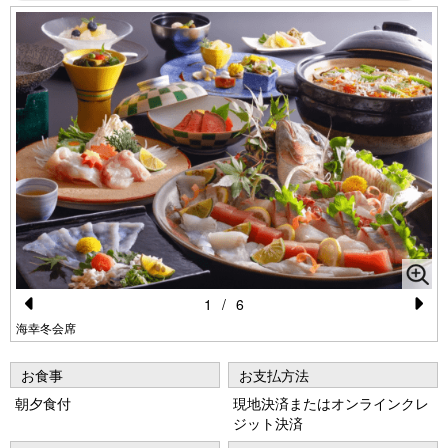
1
/
6
Pr
N
海幸冬会席
e
e
お食事
お支払方法
vi
xt
朝夕食付
現地決済またはオンラインクレ
o
ジット決済