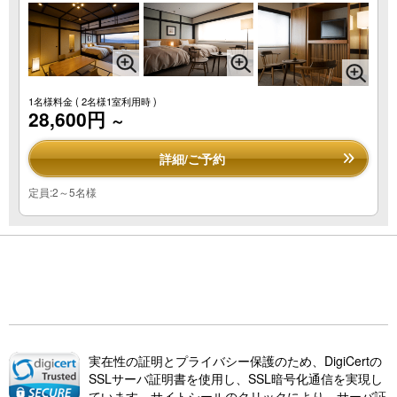
1名様料金
( 2名様1室利用時 )
28,600円
～
詳細/ご予約
定員:2～5名様
実在性の証明とプライバシー保護のため、DigiCertの
SSLサーバ証明書を使用し、SSL暗号化通信を実現し
ています。サイトシールのクリックにより、サーバ証