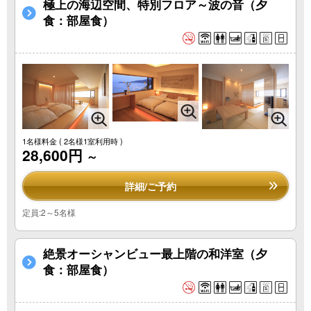
極上の海辺空間、特別フロア～波の音（夕
食：部屋食）
1名様料金
( 2名様1室利用時 )
28,600円
～
詳細/ご予約
定員:2～5名様
絶景オーシャンビュー最上階の和洋室（夕
食：部屋食）