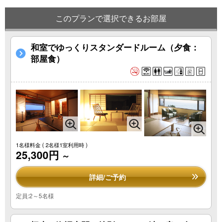
このプランで選択できるお部屋
和室でゆっくりスタンダードルーム（夕食：
部屋食）
1名様料金
( 2名様1室利用時 )
25,300円
～
詳細/ご予約
定員:2～5名様