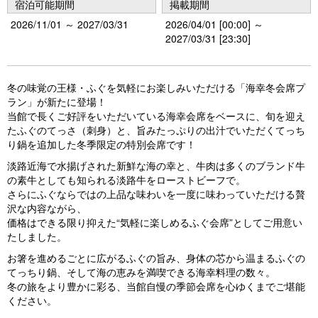
u
宿泊可能期間
掲載期間
s
2026/11/01 ～ 2027/03/31
2026/04/01 [00:00] ～
2027/03/31 [23:30]
冬の味覚の王様・ふぐを気軽にお楽しみいただける「海幸冬会席プ
ラン」が新たに登場！
当館で長くご好評をいただいている海幸会席をベースに、旬を迎え
たふぐのてっさ（刺身）と、旨みたっぷりの出汁でいただくてっち
り鍋を追加した冬季限定の特別会席です！
淡路近海で水揚げされた新鮮な海の幸と、牛肉は多くのブランド牛
の素牛としても知られる淡路牛をローストビーフで。
さらにふぐならではの上品な味わいを一度に味わっていただける贅
沢な内容ながら、
価格はできる限り抑えた“気軽に楽しめるふぐ会席”としてご用意い
たしました。
お箸を進めるごとに広がるふぐの旨み、身体の芯から温まるふぐの
てっちり鍋、そして海の恵みを満喫できる海幸料理の数々。
冬の旅をより豊かに彩る、当館自慢の季節会席を心ゆくまでご堪能
ください。