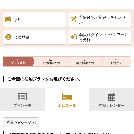
予約確認・変更・キャンセ
予約
ル
会員ログイン ・ パスワード
会員登録
再発行
1
2
3
4
プラン選択
予約内容入力
個人情報入力
予約完了
ご希望の宿泊プランをお選びください。
プラン一覧
お部屋一覧
空室カレンダー
前のページへ