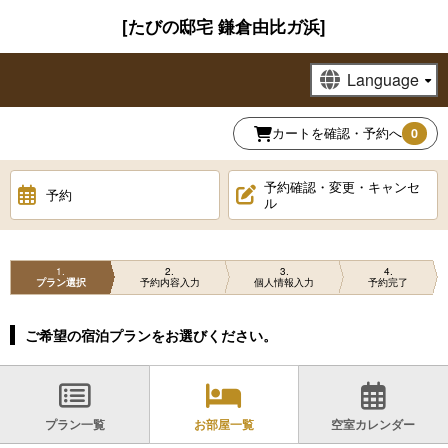
[たびの邸宅 鎌倉由比ガ浜]
カートを確認・予約へ
0
予約確認・変更・キャンセ
予約
ル
1
2
3
4
プラン選択
予約内容入力
個人情報入力
予約完了
ご希望の宿泊プランをお選びください。
プラン一覧
お部屋一覧
空室カレンダー