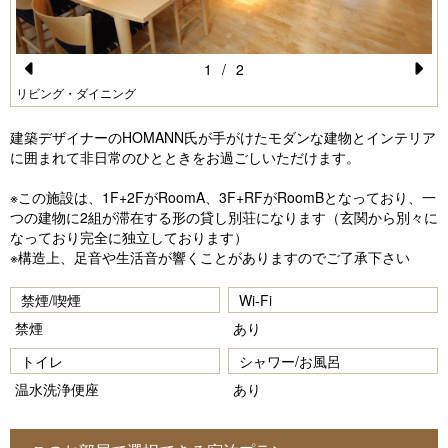
1
/
2
Pr
N
リビング・ダイニング
e
e
建築デザイナーのHOMANN氏が手がけたモダンな建物とインテリア
vi
xt
に囲まれて非日常のひとときをお過ごしいただけます。
o
※この施設は、1F+2FがRoomA、3F+RFがRoomBとなっており、一
u
つの建物に2組が滞在する形の貸し別荘になります（玄関から別々に
なっており完全に独立しております）
s
※構造上、足音や生活音が響くことがありますのでご了承下さい
禁煙/喫煙
Wi-Fi
禁煙
あり
トイレ
シャワー/お風呂
温水洗浄便座
あり