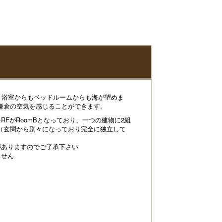
。浴室からもベッドルームからも海が望めま
鎌倉の空気を感じることができます。
F+RFがRoomBとなっており、一つの建物に2組
（玄関から別々になっており完全に独立して
がありますのでご了承下さい
ません