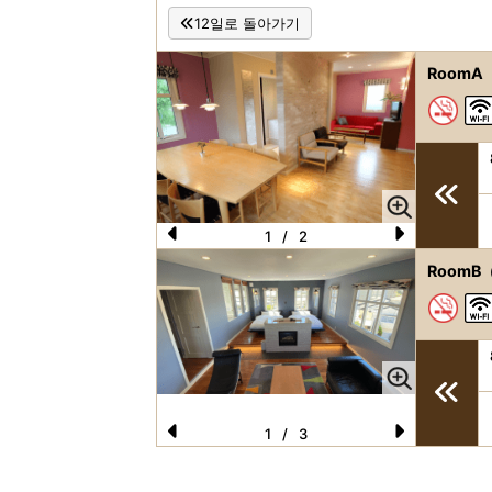
12일로 돌아가기
RoomA
1
/
2
P
N
RoomB
re
e
vi
xt
o
u
s
1
/
3
P
N