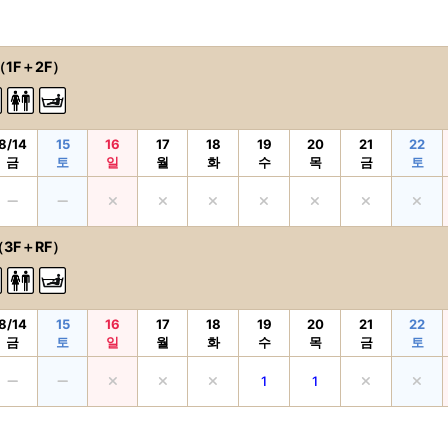
（1F＋2F）
8/14
15
16
17
18
19
20
21
22
금
토
일
월
화
수
목
금
토
（3F＋RF）
8/14
15
16
17
18
19
20
21
22
금
토
일
월
화
수
목
금
토
1
1