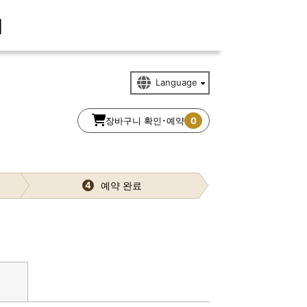
]
장바구니 확인･예약
0
예약 완료
4