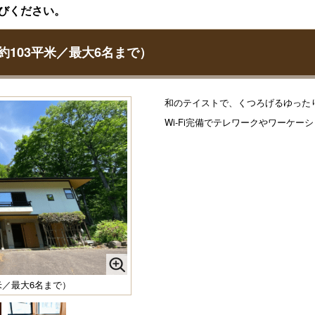
びください。
て約103平米／最大6名まで）
和のテイストで、くつろげるゆった
Wi-Fi完備でテレワークやワーケー
平米／最大6名まで）