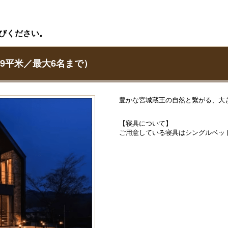
びください。
約69平米／最大6名まで）
豊かな宮城蔵王の自然と繋がる、大
【寝具について】
ご用意している寝具はシングルベッド