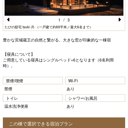
1
/
3
Pr
N
たびの邸宅 tsuki-月-（一戸建て約69平米／最大6名まで）
e
e
豊かな宮城蔵王の自然と繋がる、大きな窓が印象的な一棟宿
vi
xt
o
【寝具について】
u
ご用意している寝具はシングルベッド×6となります（6名利用
時）。
s
禁煙/喫煙
Wi-Fi
禁煙
あり
トイレ
シャワー/お風呂
温水洗浄便座
あり
この棟で選択できる宿泊プラン