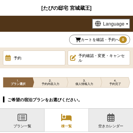
[たびの邸宅 宮城蔵王]
カートを確認・予約へ
0
予約確認・変更・キャンセ
予約
ル
1
2
3
4
プラン選択
予約内容入力
個人情報入力
予約完了
ご希望の宿泊プランをお選びください。
プラン一覧
棟一覧
空きカレンダー