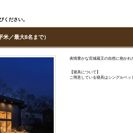
びください。
5平米／最大8名まで）
表情豊かな宮城蔵王の自然に抱かれ
【寝具について】
ご用意している寝具はシングルベッド