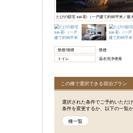
たびの邸宅 sai-彩-（一戸建て約95平米／最
禁煙/喫煙
禁煙
トイレ
温水洗浄便座
この棟で選択できる宿泊プラン
選択された条件でご予約いただ
条件を変更するか、以下の一覧
棟一覧