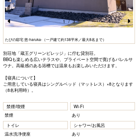
1
/
3
Pr
N
e
e
たびの邸宅 悠-haruka-（一戸建て約138平米／最大8名まで）
vi
xt
別荘地「蔵王グリーンビレッジ」に佇む貸別荘。
o
BBQも楽しめる広いテラスや、プライベート空間で寛げるバレルサ
u
ウナ。高級感のある浴槽では温泉もお楽しみいただけます。
s
【寝具について】
ご用意している寝具はシングルベッド（マットレス）×8となります
（8名利用時）。
禁煙/喫煙
Wi-Fi
禁煙
あり
トイレ
シャワー/お風呂
温水洗浄便座
あり