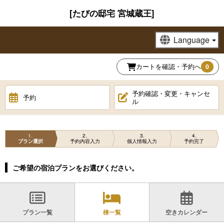
[たびの邸宅 宮城蔵王]
カートを確認・予約へ
0
予約確認・変更・キャンセ
予約
ル
1
2
3
4
プラン選択
予約内容入力
個人情報入力
予約完了
ご希望の宿泊プランをお選びください。
プラン一覧
棟一覧
空きカレンダー