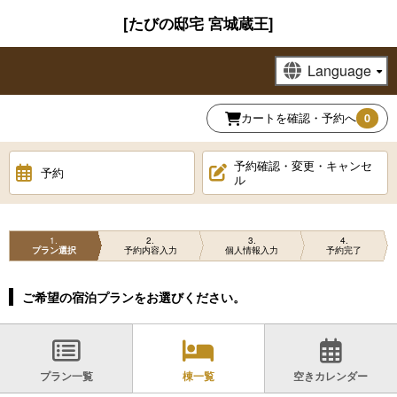
[たびの邸宅 宮城蔵王]
カートを確認・予約へ
0
予約確認・変更・キャンセ
予約
ル
1
2
3
4
プラン選択
予約内容入力
個人情報入力
予約完了
ご希望の宿泊プランをお選びください。
プラン一覧
棟一覧
空きカレンダー