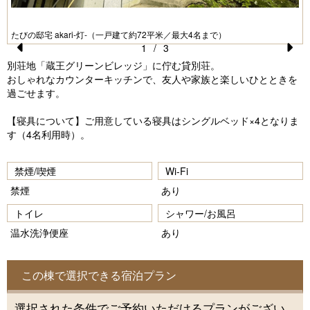
たびの邸宅 akari-灯-（一戸建て約72平米／最大4名まで）
1
/
3
Pr
N
別荘地「蔵王グリーンビレッジ」に佇む貸別荘。
おしゃれなカウンターキッチンで、友人や家族と楽しいひとときを
e
e
過ごせます。
vi
xt
【寝具について】ご用意している寝具はシングルベッド×4となりま
o
す（4名利用時）。
u
s
禁煙/喫煙
Wi-Fi
禁煙
あり
トイレ
シャワー/お風呂
温水洗浄便座
あり
この棟で選択できる宿泊プラン
選択された条件でご予約いただけるプランがござい