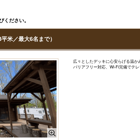
びください。
3平米／最大6名まで）
広々としたデッキに心安らげる温か
バリアフリー対応、Wi-Fi完備で