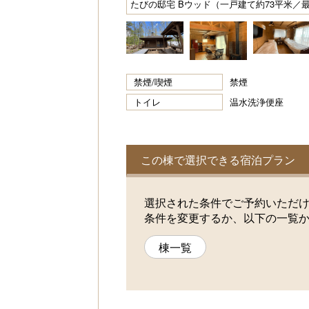
たびの邸宅 Bウッド（一戸建て約73平米／
禁煙/喫煙
禁煙
トイレ
温水洗浄便座
この棟で選択できる宿泊プラン
選択された条件でご予約いただ
条件を変更するか、以下の一覧
棟一覧