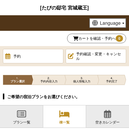
[たびの邸宅 宮城蔵王]
カートを確認・予約へ
0
予約確認・変更・キャンセ
予約
ル
1
2
3
4
プラン選択
予約内容入力
個人情報入力
予約完了
ご希望の宿泊プランをお選びください。
プラン一覧
棟一覧
空きカレンダー