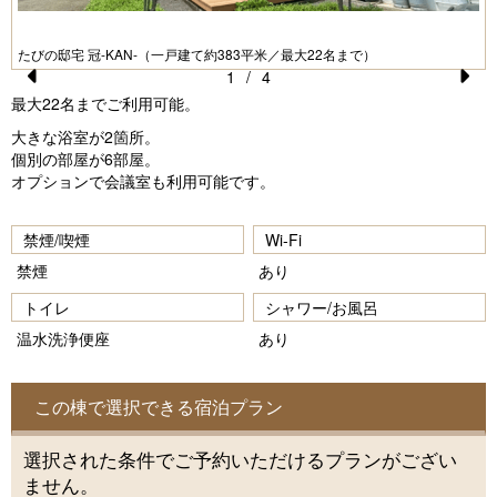
たびの邸宅 冠-KAN-（一戸建て約383平米／最大22名まで）
1
/
4
Pr
N
最大22名までご利用可能。
e
e
大きな浴室が2箇所。
個別の部屋が6部屋。
vi
xt
オプションで会議室も利用可能です。
o
u
禁煙/喫煙
Wi-Fi
s
禁煙
あり
トイレ
シャワー/お風呂
温水洗浄便座
あり
この棟で選択できる宿泊プラン
選択された条件でご予約いただけるプランがござい
ません。