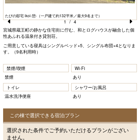
たびの邸宅 ikoi-憩-（一戸建て約132平米／最大9名まで）
1
/
4
Pr
N
宮城県蔵王町の静かな住宅街に佇む、和とログハウスが融合した個
性あふれる温泉付き貸別荘。
e
e
ご用意している寝具はシングルベッド×5、シングル布団×4となりま
vi
xt
す。（9名利用時）
o
u
禁煙/喫煙
Wi-Fi
s
禁煙
あり
トイレ
シャワー/お風呂
温水洗浄便座
あり
この棟で選択できる宿泊プラン
選択された条件でご予約いただけるプランがござい
ません。