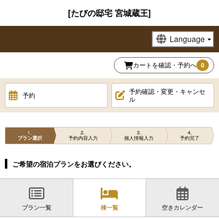
[たびの邸宅 宮城蔵王]
カートを確認・予約へ
0
予約確認・変更・キャンセ
予約
ル
1
2
3
4
プラン選択
予約内容入力
個人情報入力
予約完了
ご希望の宿泊プランをお選びください。
プラン一覧
棟一覧
空きカレンダー