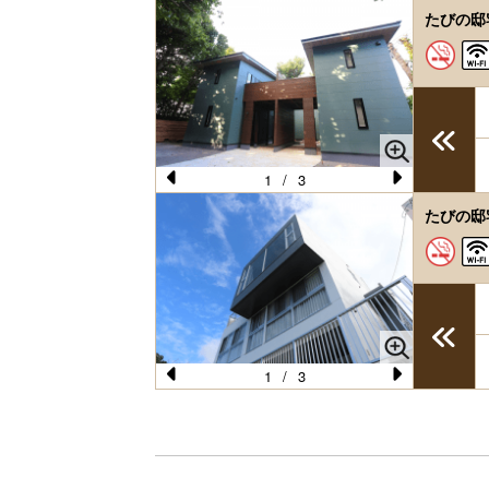
たびの邸
1
/
3
Pr
N
たびの邸
e
e
vi
xt
o
u
s
1
/
3
Pr
N
e
e
vi
xt