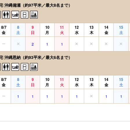
宅 沖縄備瀬（約97平米／最大8名まで）
8/7
8
9
10
11
12
13
14
15
金
土
日
月
火
水
木
金
土
2
1
1
宅 沖縄恩納（約93平米／最大6名まで）
8/7
8
9
10
11
12
13
14
15
金
土
日
月
火
水
木
金
土
1
1
1
1
1
1
1