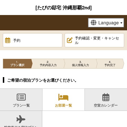
[たびの邸宅 沖縄那覇2nd]
予約確認・変更・キャンセ
予約
ル
1
2
3
4
プラン選択
予約内容入力
個人情報入力
予約完了
ご希望の宿泊プランをお選びください。
プラン一覧
お部屋一覧
空室カレンダー