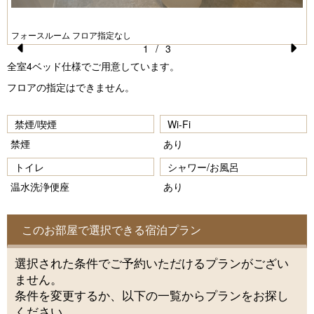
フォースルーム フロア指定なし
1
/
3
Pr
N
全室4ベッド仕様でご用意しています。
e
e
フロアの指定はできません。
vi
xt
禁煙/喫煙
Wi-Fi
o
禁煙
あり
u
トイレ
シャワー/お風呂
s
温水洗浄便座
あり
このお部屋で選択できる宿泊プラン
選択された条件でご予約いただけるプランがござい
ません。
条件を変更するか、以下の一覧からプランをお探し
ください。