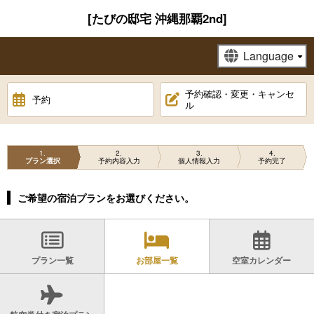
[たびの邸宅 沖縄那覇2nd]
予約確認・変更・キャンセ
予約
ル
1
2
3
4
プラン選択
予約内容入力
個人情報入力
予約完了
ご希望の宿泊プランをお選びください。
プラン一覧
お部屋一覧
空室カレンダー