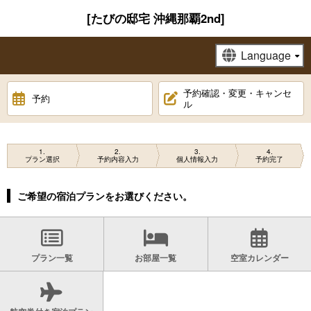
[たびの邸宅 沖縄那覇2nd]
予約確認・変更・キャンセ
予約
ル
1
2
3
4
プラン選択
予約内容入力
個人情報入力
予約完了
ご希望の宿泊プランをお選びください。
プラン一覧
お部屋一覧
空室カレンダー