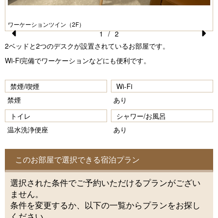
ワーケーションツイン（2F）
1
/
2
Pr
N
2ベッドと2つのデスクが設置されているお部屋です。
e
e
Wi-Fi完備でワーケーションなどにも便利です。
vi
xt
禁煙/喫煙
Wi-Fi
o
禁煙
あり
u
トイレ
シャワー/お風呂
s
温水洗浄便座
あり
このお部屋で選択できる宿泊プラン
選択された条件でご予約いただけるプランがござい
ません。
条件を変更するか、以下の一覧からプランをお探し
ください。