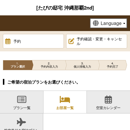
[たびの邸宅 沖縄那覇2nd]
予約確認・変更・キャンセ
予約
ル
1
2
3
4
プラン選択
予約内容入力
個人情報入力
予約完了
ご希望の宿泊プランをお選びください。
プラン一覧
お部屋一覧
空室カレンダー