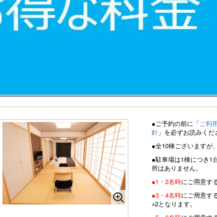
●ご予約の前に「
ご利
針
」を必ずお読みくだ
●全10棟ございます
●駐車場は1棟につき
所はありません。
●1・2名時
にご用意す
●3・4名時
にご用意す
×2となります。