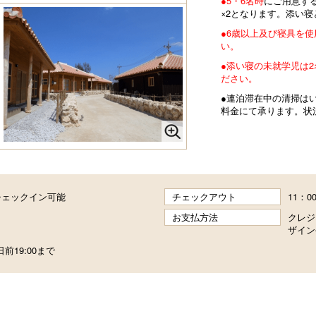
●5・6名時
にご用意す
×2となります。添い
●6歳以上及び寝具を
い。
●添い寝の未就学児は
ださい。
●連泊滞在中の清掃は
料金にて承ります。状
～チェックイン可能
チェックアウト
11：
お支払方法
クレジ
ザイン
前19:00まで