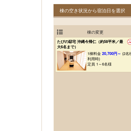
棟の空き状況から宿泊日を選択
棟の変更
たびの邸宅 沖縄今帰仁（約58平米／最
大6名まで）
1棟料金
20,700円～
(2名
利用時)
定員 1～6名様