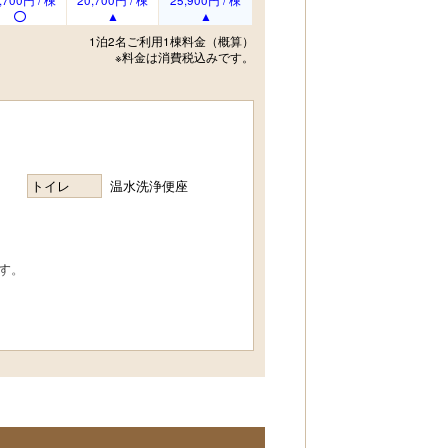
,700円 / 棟
20,700円 / 棟
25,900円 / 棟
1泊2名ご利用1棟料金（概算）
※料金は消費税込みです。
トイレ
温水洗浄便座
す。
時）。
い。