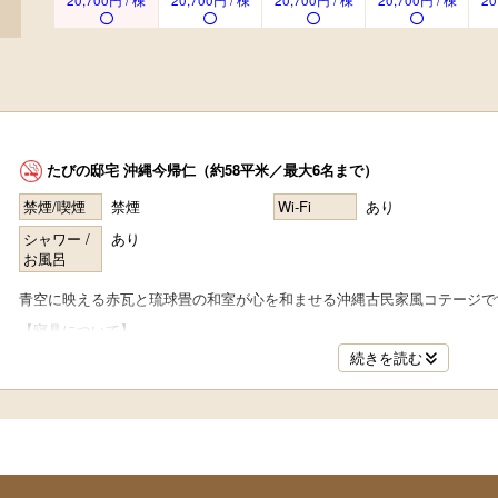
20,700円 / 棟
20,700円 / 棟
20,700円 / 棟
20,700円 / 棟
20
たびの邸宅 沖縄今帰仁（約58平米／最大6名まで）
禁煙/喫煙
禁煙
Wi-Fi
あり
シャワー /
あり
お風呂
青空に映える赤瓦と琉球畳の和室が心を和ませる沖縄古民家風コテージで
【寝具について】
ご用意している寝具はセミダブルベッド×2、布団×2となります（6名利用
続きを読む
5名以上の場合でも追加寝具はありませんので、添い寝にてご利用くださ