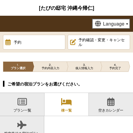
[たびの邸宅 沖縄今帰仁]
予約確認・変更・キャンセ
予約
ル
1
2
3
4
プラン選択
予約内容入力
個人情報入力
予約完了
ご希望の宿泊プランをお選びください。
プラン一覧
棟一覧
空きカレンダー