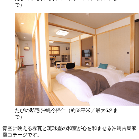
で）
たびの邸宅 沖縄今帰仁（約58平米／最大6名ま
で）
青空に映える赤瓦と琉球畳の和室が心を和ませる沖縄古民家
風コテージです。