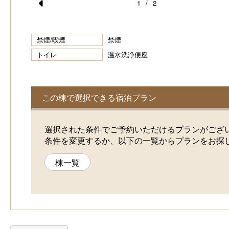
1
/
2
Pr
e
禁煙/喫煙
禁煙
vi
トイレ
温水洗浄便座
o
u
s
この棟で選択できる宿泊プラン
選択された条件でご予約いただけるプランがござ
条件を変更するか、以下の一覧からプランをお探
棟一覧