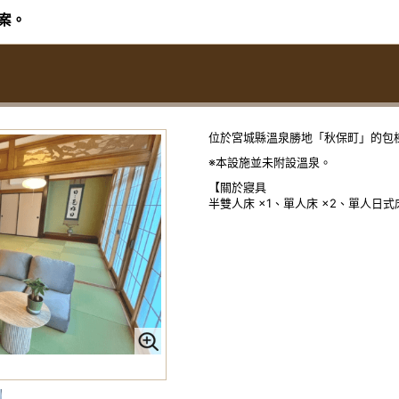
案。
位於宮城縣溫泉勝地「秋保町」的包
※本設施並未附設溫泉。
【關於寢具
半雙人床 ×1、單人床 ×2、單人日式