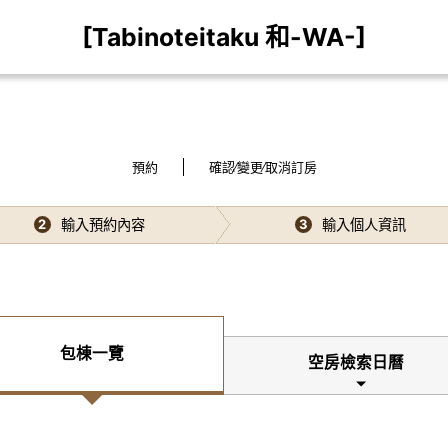
[Tabinoteitaku 和-WA-]
預約
確認∕變更∕取消訂房
輸入預約內容
輸入個人資訊
2
3
包棟一覽
空房檢索日曆