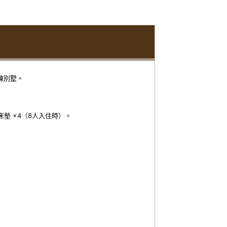
棟別墅。
床墊 ×4（8人入住時）。